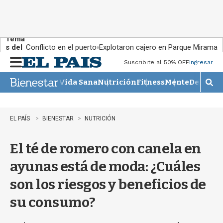
Tema
s del
Conflicto en el puerto
Explotaron cajero en Parque Miramar
día:
Suscribite al 50% OFF
Ingresar
M
e
Vida Sana
Nutrición
Fitness
Mente
Descans
n
M
u
o
s
t
EL PAÍS
BIENESTAR
NUTRICIÓN
r
a
El té de romero con canela en
r
b
ayunas está de moda: ¿Cuáles
�
s
son los riesgos y beneficios de
q
u
su consumo?
e
d