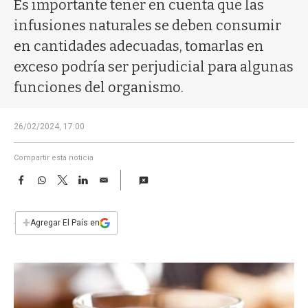
a
Es importante tener en cuenta que las
infusiones naturales se deben consumir
en cantidades adecuadas, tomarlas en
exceso podría ser perjudicial para algunas
funciones del organismo.
26/02/2024, 17:00
Compartir esta noticia
F
W
T
L
E
a
h
w
i
m
c
a
i
n
a
e
t
t
k
i
+
Agregar El País en
b
s
t
e
l
o
A
e
d
o
p
r
I
k
p
n