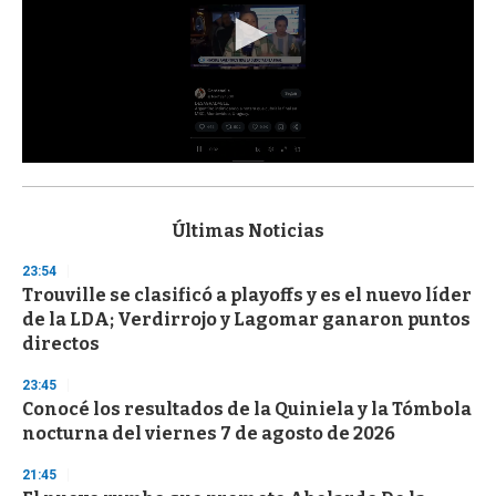
0
s
e
c
Últimas Noticias
o
n
23:54
d
Trouville se clasificó a playoffs y es el nuevo líder
s
o
de la LDA; Verdirrojo y Lagomar ganaron puntos
f
directos
3
3
s
23:45
e
Conocé los resultados de la Quiniela y la Tómbola
c
nocturna del viernes 7 de agosto de 2026
o
n
d
21:45
s