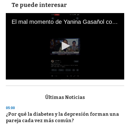
Te puede interesar
El mal momento de Yanina Gasañol con un hincha argentino en "Subrayado"
0
s
e
c
Últimas Noticias
o
n
05:00
d
¿Por qué la diabetes y la depresión forman una
s
o
pareja cada vez más común?
f
3