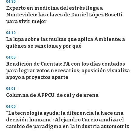
04:30
3
s
Experto en medicina del estrés llega a
e
Montevideo: las claves de Daniel López Rosetti
c
para vivir mejor
o
n
d
04:10
s
La lupa sobre las multas que aplica Ambiente: a
quiénes se sanciona y por qué
04:05
Rendición de Cuentas: FA con los días contados
para lograr votos necesarios; oposición visualiza
apoyo a proyectos aparte
04:01
Columna de APPCU: de cal y de arena
04:00
“La tecnología ayuda; la diferencia la hace una
decisión humana”: Alejandro Curcio analiza el
cambio de paradigma en la industria automotriz