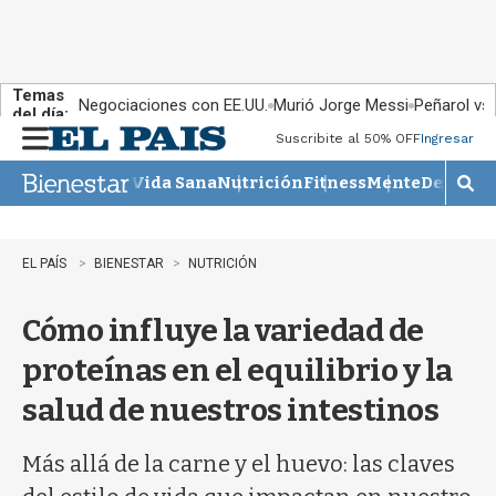
Temas
Negociaciones con EE.UU.
Murió Jorge Messi
Peñarol vs
del día:
Suscribite al 50% OFF
Ingresar
M
e
Vida Sana
Nutrición
Fitness
Mente
Descans
n
M
u
o
s
t
EL PAÍS
BIENESTAR
NUTRICIÓN
r
a
Cómo influye la variedad de
r
b
proteínas en el equilibrio y la
�
s
salud de nuestros intestinos
q
u
e
Más allá de la carne y el huevo: las claves
d