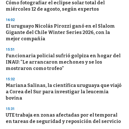
s
Cómo fotografiar el eclipse solar total del
miércoles 12 de agosto, según expertos
16:02
El uruguayo Nicolás Pirozzi ganó en el Slalom
Gigante del Chile Winter Series 2026, con la
mejor compañía
15:51
Funcionaria policial sufrió golpiza en hogar del
INAU: "Le arrancaron mechones y se los
mostraron como trofeo"
15:32
Mariana Salinas, la científica uruguaya que viajó
a Corea del Sur para investigar la leucemia
bovina
15:31
UTE trabaja en zonas afectadas por el temporal
en tareas de seguridad y reposición del servicio