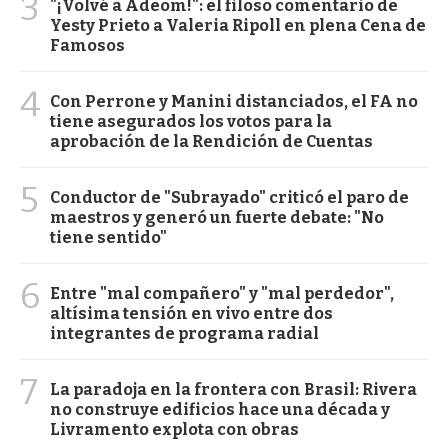
3
"¡Volvé a Adeom!": el filoso comentario de
Yesty Prieto a Valeria Ripoll en plena Cena de
Famosos
4
Con Perrone y Manini distanciados, el FA no
tiene asegurados los votos para la
aprobación de la Rendición de Cuentas
5
Conductor de "Subrayado" criticó el paro de
maestros y generó un fuerte debate: "No
tiene sentido"
6
Entre "mal compañero" y "mal perdedor",
altísima tensión en vivo entre dos
integrantes de programa radial
7
La paradoja en la frontera con Brasil: Rivera
no construye edificios hace una década y
Livramento explota con obras