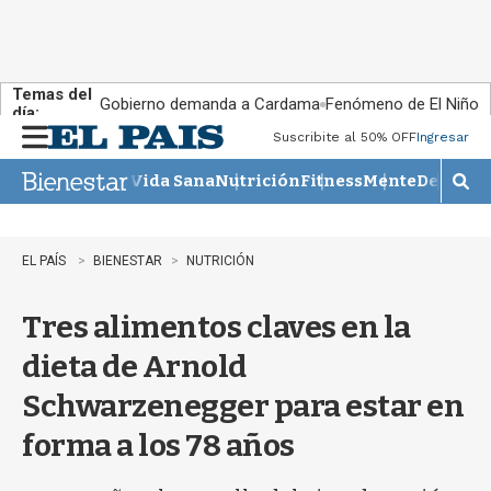
Temas del
Gobierno demanda a Cardama
Fenómeno de El Niño
día:
Suscribite al 50% OFF
Ingresar
M
e
Vida Sana
Nutrición
Fitness
Mente
Descans
n
M
u
o
s
t
EL PAÍS
BIENESTAR
NUTRICIÓN
r
a
Tres alimentos claves en la
r
b
dieta de Arnold
�
s
Schwarzenegger para estar en
q
u
forma a los 78 años
e
d