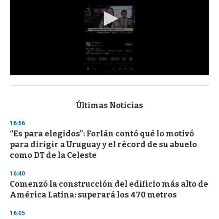
0
s
e
c
Últimas Noticias
o
n
16:56
d
“Es para elegidos”: Forlán contó qué lo motivó
s
o
para dirigir a Uruguay y el récord de su abuelo
f
como DT de la Celeste
3
3
s
16:40
e
Comenzó la construcción del edificio más alto de
c
América Latina: superará los 470 metros
o
n
d
16:05