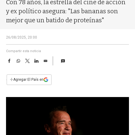
a
Con 78 años, la estrella del cine de acción
y ex político asegura: "Las bananas son
mejor que un batido de proteínas"
26/08/2025, 20:00
Compartir esta noticia
F
W
T
L
E
a
h
w
i
m
c
a
i
n
a
e
t
t
k
i
+
Agregar El País en
b
s
t
e
l
o
A
e
d
o
p
r
I
k
p
n