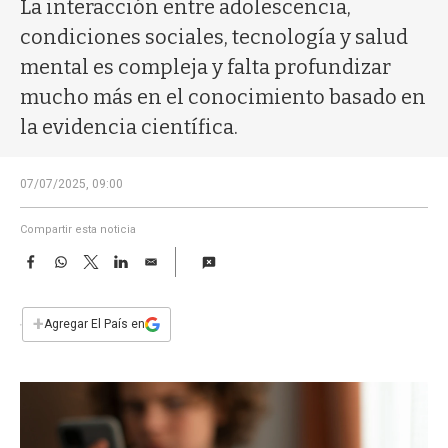
a
La interacción entre adolescencia,
condiciones sociales, tecnología y salud
mental es compleja y falta profundizar
mucho más en el conocimiento basado en
la evidencia científica.
07/07/2025, 09:00
Compartir esta noticia
F
W
T
L
E
a
h
w
i
m
c
a
i
n
a
e
t
t
k
i
+
Agregar El País en
b
s
t
e
l
o
A
e
d
o
p
r
I
k
p
n