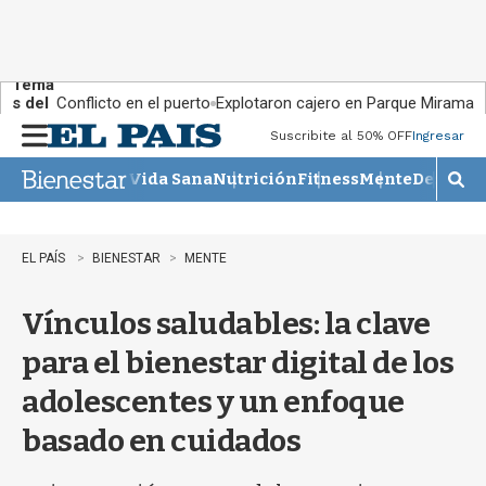
Tema
s del
Conflicto en el puerto
Explotaron cajero en Parque Miramar
día:
Suscribite al 50% OFF
Ingresar
M
e
Vida Sana
Nutrición
Fitness
Mente
Descans
n
M
u
o
s
t
EL PAÍS
BIENESTAR
MENTE
r
a
Vínculos saludables: la clave
r
b
para el bienestar digital de los
�
s
adolescentes y un enfoque
q
u
basado en cuidados
e
d