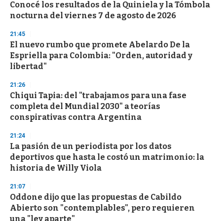
e
Conocé los resultados de la Quiniela y la Tómbola
c
nocturna del viernes 7 de agosto de 2026
o
n
d
21:45
s
El nuevo rumbo que promete Abelardo De la
Espriella para Colombia: "Orden, autoridad y
libertad"
21:26
Chiqui Tapia: del "trabajamos para una fase
completa del Mundial 2030" a teorías
conspirativas contra Argentina
21:24
La pasión de un periodista por los datos
deportivos que hasta le costó un matrimonio: la
historia de Willy Viola
21:07
Oddone dijo que las propuestas de Cabildo
Abierto son "contemplables", pero requieren
una "ley aparte"