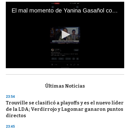
El mal momento de Yanina Gasañol con un hincha argentino en "Subrayado"
0
s
e
c
Últimas Noticias
o
n
23:54
d
Trouville se clasificó a playoffs y es el nuevo líder
s
o
de la LDA; Verdirrojo y Lagomar ganaron puntos
f
directos
3
3
s
23:45