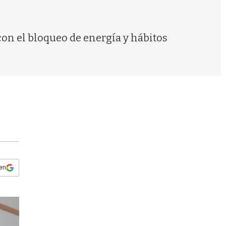
s
q
u
e
con el bloqueo de energía y hábitos
d
a
 en