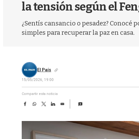
la tensión según el Fe
¿Sentís cansancio o pesadez? Conocé po
simples para recuperar la paz en casa.
El País
15/05/2026, 19:00
Compartir esta noticia
F
W
T
L
E
a
h
w
i
m
c
a
i
n
a
e
t
t
k
i
b
s
t
e
l
o
A
e
d