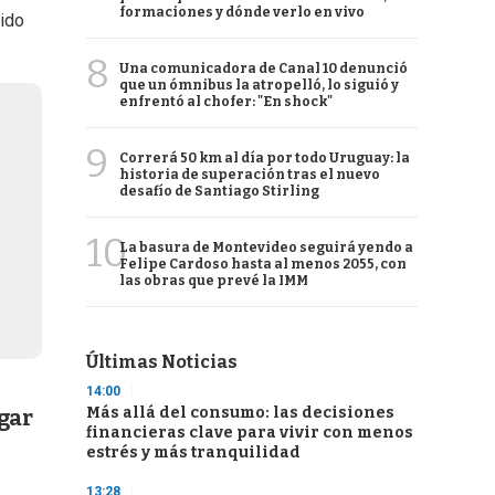
formaciones y dónde verlo en vivo
nido
8
Una comunicadora de Canal 10 denunció
que un ómnibus la atropelló, lo siguió y
enfrentó al chofer: "En shock"
9
Correrá 50 km al día por todo Uruguay: la
historia de superación tras el nuevo
desafío de Santiago Stirling
10
La basura de Montevideo seguirá yendo a
Felipe Cardoso hasta al menos 2055, con
las obras que prevé la IMM
Últimas Noticias
14:00
Más allá del consumo: las decisiones
gar
financieras clave para vivir con menos
estrés y más tranquilidad
13:28