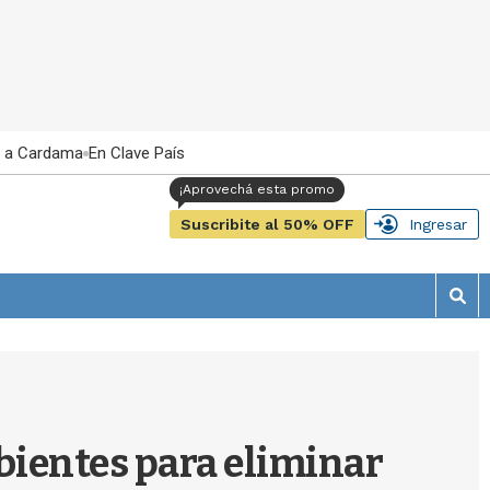
 a Cardama
En Clave País
Suscribite al 50% OFF
Ingresar
M
o
s
t
r
a
r
bientes para eliminar
b
�