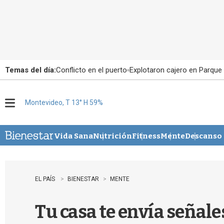
Temas del día:
Conflicto en el puerto
Explotaron cajero en Parque
Montevideo, T 13° H 59%
M
e
n
u
Vida Sana
Nutrición
Fitness
Mente
Descanso
EL PAÍS
BIENESTAR
MENTE
Tu casa te envía señal