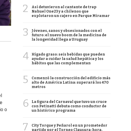
2
Así detuvieron al cantante de trap
Nahuel One23 y a chilenos que
explotaron un cajero en Parque Miramar
3
Jóvenes, sanos y obsesionados con el
futuro: el nuevo boom de la medicina de
la longevidad llega a Uruguay
4
Hígado graso: seis bebidas que pueden
ayudar a cuidar la salud hepática y los
hábitos que las complementan
5
Comenzó la construcción del edificio más
alto de América Latina: superará los 470
metros
l
6
La figura del Carnaval que tuvo un cruce
ue
con Petinatti debuta como conductor de
io o
un histórico programa
7
City Torque y Peñarol en un prometedor
partido por el Torneo Clausura: hora,