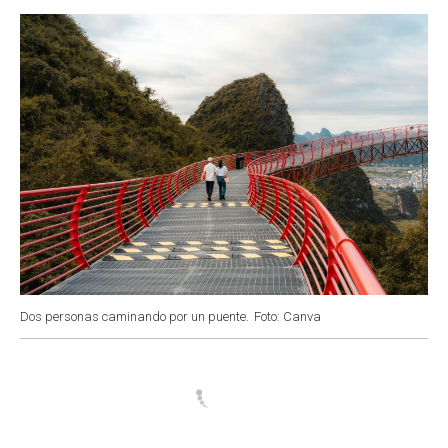
o
p
r
I
k
p
n
Dos personas caminando por un puente.
Foto: Canva