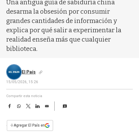
a
Una antigua guía de sabiduría china
desarma la obsesión por consumir
grandes cantidades de información y
explica por qué salir a experimentar la
realidad enseña más que cualquier
biblioteca.
El País
15/05/2026, 15:26
Compartir esta noticia
F
W
T
L
E
a
h
w
i
m
c
a
i
n
a
e
t
t
k
i
+
Agregar El País en
b
s
t
e
l
o
A
e
d