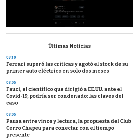
0
s
e
c
Últimas Noticias
o
n
03:10
d
Ferrari superó las críticas y agotó el stock de su
s
o
primer auto eléctrico en solo dos meses
f
3
03:05
3
s
Fauci, el científico que dirigió a EE.UU. ante el
e
Covid-19, podría ser condenado: las claves del
c
caso
o
n
d
03:05
s
Pausa entre vinos y lectura, la propuesta del Club
Cerro Chapeu para conectar con el tiempo
presente