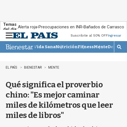
Temas
Alerta roja
Preocupaciones en INR
Bañados de Carrasco
del día:
Suscribite al 50% OFF
Ingresar
M
e
Vida Sana
Nutrición
Fitness
Mente
Descans
n
M
u
o
s
t
EL PAÍS
BIENESTAR
MENTE
r
a
Qué significa el proverbio
r
b
chino: "Es mejor caminar
�
s
miles de kilómetros que leer
q
u
miles de libros"
e
d