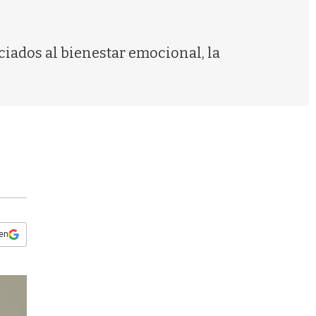
s
q
u
e
ciados al bienestar emocional, la
d
a
 en