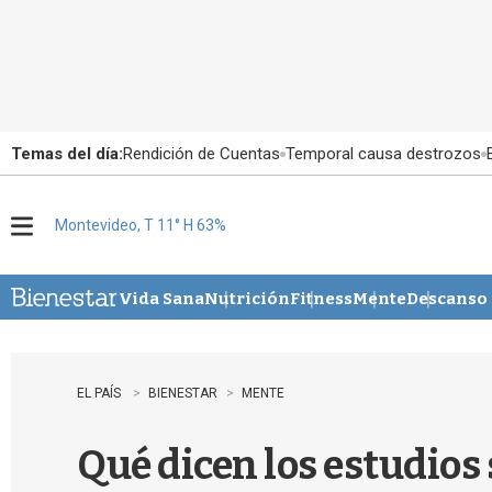
Temas del día:
Rendición de Cuentas
Temporal causa destrozos
Montevideo, T 11° H 63%
M
e
n
u
Vida Sana
Nutrición
Fitness
Mente
Descanso
EL PAÍS
BIENESTAR
MENTE
Qué dicen los estudios 