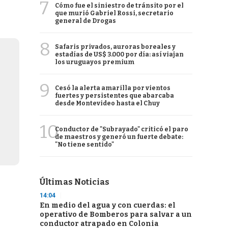
7
Cómo fue el siniestro de tránsito por el
que murió Gabriel Rossi, secretario
general de Drogas
8
Safaris privados, auroras boreales y
estadías de US$ 3.000 por día: así viajan
los uruguayos premium
9
Cesó la alerta amarilla por vientos
fuertes y persistentes que abarcaba
desde Montevideo hasta el Chuy
10
Conductor de "Subrayado" criticó el paro
de maestros y generó un fuerte debate:
"No tiene sentido"
Últimas Noticias
14:04
En medio del agua y con cuerdas: el
operativo de Bomberos para salvar a un
conductor atrapado en Colonia