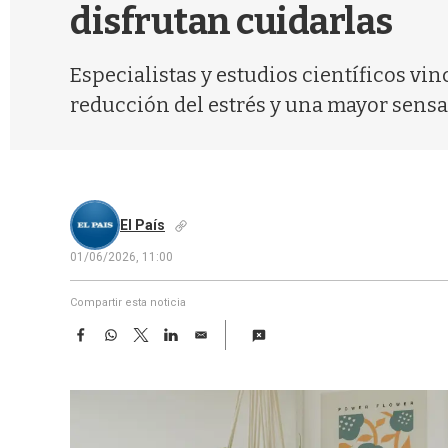
disfrutan cuidarlas
Especialistas y estudios científicos vi
reducción del estrés y una mayor sensa
El País
01/06/2026, 11:00
Compartir esta noticia
F
W
T
L
E
a
h
w
i
m
c
a
i
n
a
e
t
t
k
i
b
s
t
e
l
o
A
e
d