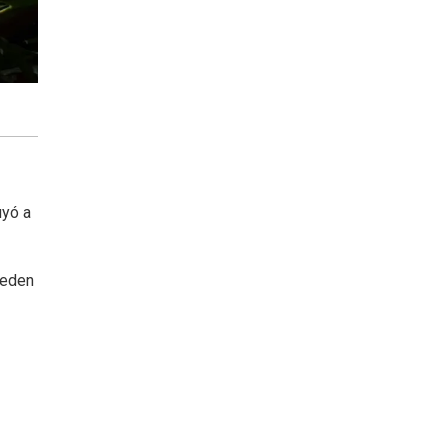
uyó a
ueden