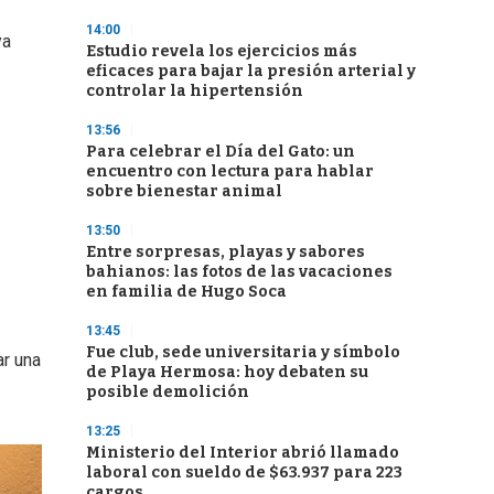
14:00
ya
Estudio revela los ejercicios más
eficaces para bajar la presión arterial y
controlar la hipertensión
13:56
Para celebrar el Día del Gato: un
encuentro con lectura para hablar
sobre bienestar animal
13:50
Entre sorpresas, playas y sabores
bahianos: las fotos de las vacaciones
en familia de Hugo Soca
13:45
Fue club, sede universitaria y símbolo
ar una
de Playa Hermosa: hoy debaten su
posible demolición
13:25
Ministerio del Interior abrió llamado
laboral con sueldo de $63.937 para 223
cargos