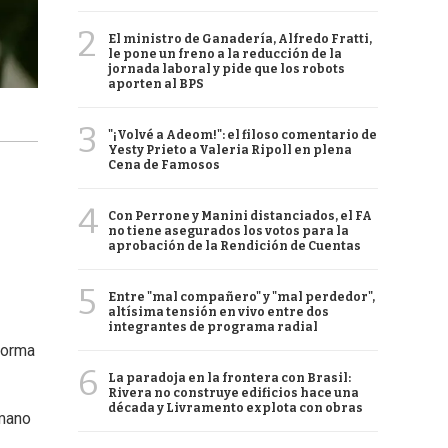
2
El ministro de Ganadería, Alfredo Fratti,
le pone un freno a la reducción de la
jornada laboral y pide que los robots
aporten al BPS
3
"¡Volvé a Adeom!": el filoso comentario de
Yesty Prieto a Valeria Ripoll en plena
Cena de Famosos
4
Con Perrone y Manini distanciados, el FA
no tiene asegurados los votos para la
aprobación de la Rendición de Cuentas
5
Entre "mal compañero" y "mal perdedor",
altísima tensión en vivo entre dos
integrantes de programa radial
forma
6
La paradoja en la frontera con Brasil:
Rivera no construye edificios hace una
década y Livramento explota con obras
umano