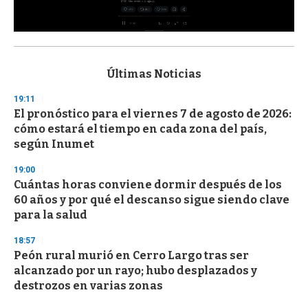
0
s
e
c
Últimas Noticias
o
n
19:11
d
El pronóstico para el viernes 7 de agosto de 2026:
s
o
cómo estará el tiempo en cada zona del país,
f
según Inumet
3
3
s
19:00
e
Cuántas horas conviene dormir después de los
c
60 años y por qué el descanso sigue siendo clave
o
n
para la salud
d
s
18:57
Peón rural murió en Cerro Largo tras ser
alcanzado por un rayo; hubo desplazados y
destrozos en varias zonas