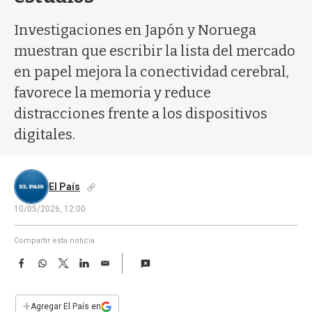
a
Investigaciones en Japón y Noruega
muestran que escribir la lista del mercado
en papel mejora la conectividad cerebral,
favorece la memoria y reduce
distracciones frente a los dispositivos
digitales.
El País
10/05/2026, 12:00
Compartir esta noticia
F
W
T
L
E
a
h
w
i
m
c
a
i
n
a
e
t
t
k
i
+
Agregar El País en