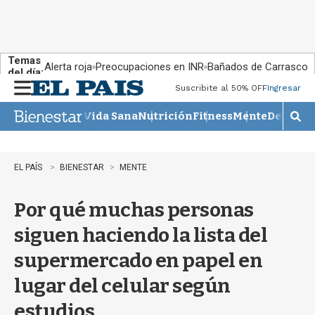
Temas
Alerta roja
Preocupaciones en INR
Bañados de Carrasco
del día:
Suscribite al 50% OFF
Ingresar
M
e
Vida Sana
Nutrición
Fitness
Mente
Descans
n
M
u
o
s
t
EL PAÍS
BIENESTAR
MENTE
r
a
Por qué muchas personas
r
b
siguen haciendo la lista del
�
s
supermercado en papel en
q
u
lugar del celular según
e
d
estudios