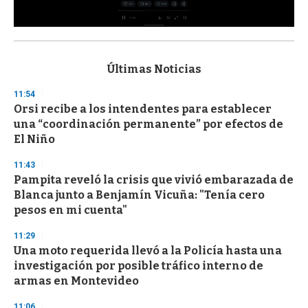
0
s
e
c
Últimas Noticias
o
n
11:54
d
Orsi recibe a los intendentes para establecer
s
o
una “coordinación permanente” por efectos de
f
El Niño
3
3
s
11:43
e
Pampita reveló la crisis que vivió embarazada de
c
Blanca junto a Benjamín Vicuña: "Tenía cero
o
n
pesos en mi cuenta"
d
s
11:29
Una moto requerida llevó a la Policía hasta una
investigación por posible tráfico interno de
armas en Montevideo
11:06