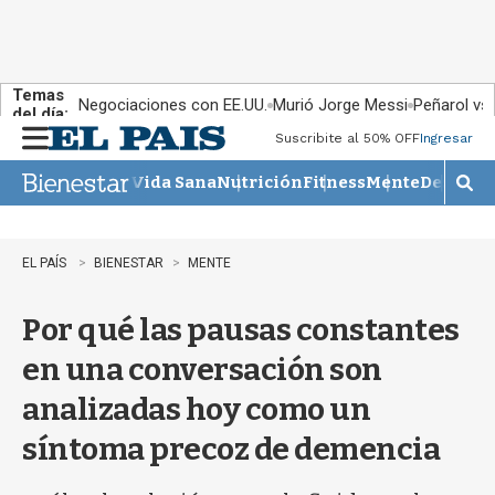
Temas
Negociaciones con EE.UU.
Murió Jorge Messi
Peñarol vs
del día:
Suscribite al 50% OFF
Ingresar
M
e
Vida Sana
Nutrición
Fitness
Mente
Descans
n
M
u
o
s
t
EL PAÍS
BIENESTAR
MENTE
r
a
Por qué las pausas constantes
r
b
en una conversación son
�
s
analizadas hoy como un
q
u
síntoma precoz de demencia
e
d