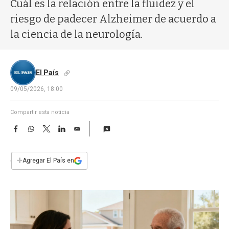
a
Cuál es la relación entre la fluidez y el
riesgo de padecer Alzheimer de acuerdo a
la ciencia de la neurología.
El País
09/05/2026, 18:00
Compartir esta noticia
F
W
T
L
E
a
h
w
i
m
c
a
i
n
a
e
t
t
k
i
+
Agregar El País en
b
s
t
e
l
o
A
e
d
o
p
r
I
k
p
n