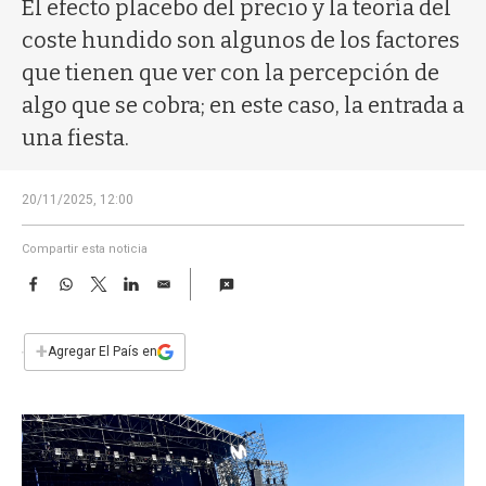
a
El efecto placebo del precio y la teoría del
coste hundido son algunos de los factores
que tienen que ver con la percepción de
algo que se cobra; en este caso, la entrada a
una fiesta.
20/11/2025, 12:00
Compartir esta noticia
F
W
T
L
E
a
h
w
i
m
c
a
i
n
a
e
t
t
k
i
+
Agregar El País en
b
s
t
e
l
o
A
e
d
o
p
r
I
k
p
n