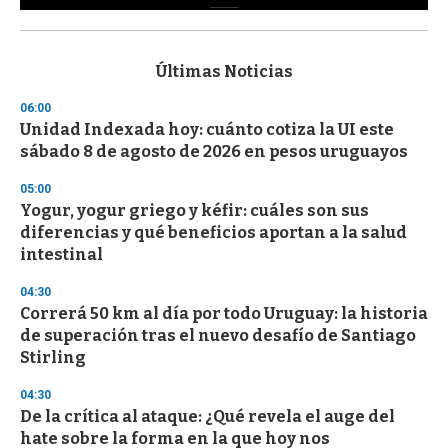
0
s
e
c
Últimas Noticias
o
n
06:00
d
Unidad Indexada hoy: cuánto cotiza la UI este
s
o
sábado 8 de agosto de 2026 en pesos uruguayos
f
3
05:00
3
s
Yogur, yogur griego y kéfir: cuáles son sus
e
diferencias y qué beneficios aportan a la salud
c
intestinal
o
n
d
04:30
s
Correrá 50 km al día por todo Uruguay: la historia
de superación tras el nuevo desafío de Santiago
Stirling
04:30
De la crítica al ataque: ¿Qué revela el auge del
hate sobre la forma en la que hoy nos