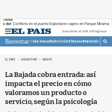
Tema
s del
Conflicto en el puerto
Explotaron cajero en Parque Miramar
día:
Suscribite al 50% OFF
Ingresar
M
e
Vida Sana
Nutrición
Fitness
Mente
Descans
n
M
u
o
s
t
EL PAÍS
BIENESTAR
MENTE
r
a
La Bajada cobra entrada: así
r
b
impacta el precio en cómo
�
s
valoramos un producto o
q
u
servicio, según la psicología
e
d