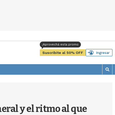
Suscribite al 50% OFF
Ingresar
M
o
s
t
r
a
r
eral y el ritmo al que
b
�