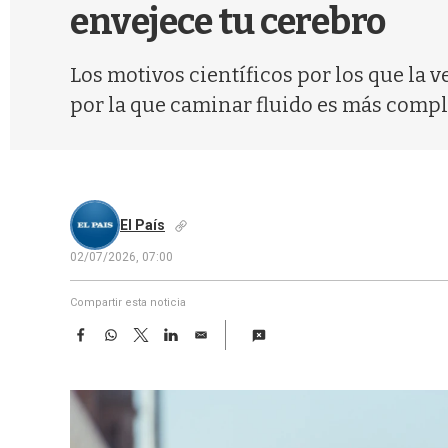
envejece tu cerebro
Los motivos científicos por los que la
por la que caminar fluido es más comple
El País
02/07/2026, 07:00
Compartir esta noticia
F
W
T
L
E
a
h
w
i
m
c
a
i
n
a
e
t
t
k
i
b
s
t
e
l
o
A
e
d