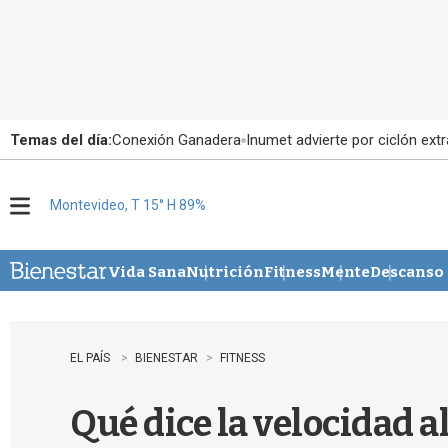
Temas del día:
Conexión Ganadera
Inumet advierte por ciclón extr
Montevideo, T 15° H 89%
M
e
n
u
Vida Sana
Nutrición
Fitness
Mente
Descanso
EL PAÍS
BIENESTAR
FITNESS
Qué dice la velocidad a