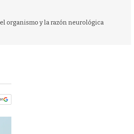
s
q
u
e
del organismo y la razón neurológica
d
a
 en