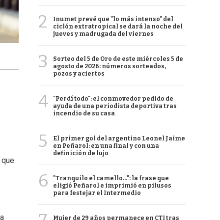
2
Inumet prevé que "lo más intenso" del
ciclón extratropical se dará la noche del
jueves y madrugada del viernes
3
Sorteo del 5 de Oro de este miércoles 5 de
agosto de 2026: números sorteados,
pozos y aciertos
4
"Perdí todo": el conmovedor pedido de
ayuda de una periodista deportiva tras
incendio de su casa
5
El primer gol del argentino Leonel Jaime
en Peñarol: en una final y con una
definición de lujo
 que
6
"Tranquilo el camello...": la frase que
eligió Peñarol e imprimió en pilusos
para festejar el Intermedio
da
Mujer de 29 años permanece en CTI tras