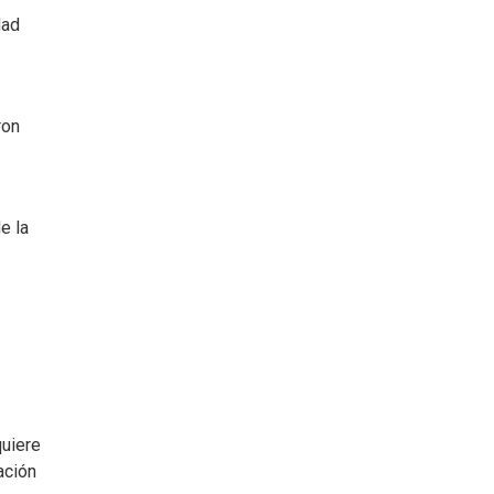
dad
ron
e la
quiere
ación