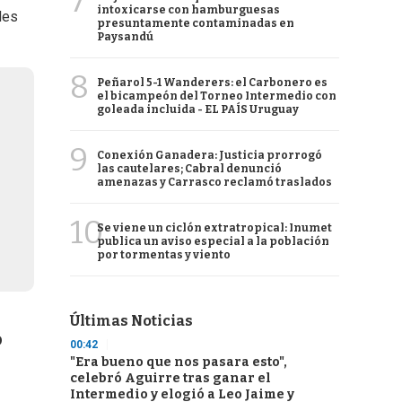
7
intoxicarse con hamburguesas
les
presuntamente contaminadas en
Paysandú
8
Peñarol 5-1 Wanderers: el Carbonero es
el bicampeón del Torneo Intermedio con
goleada incluida - EL PAÍS Uruguay
9
Conexión Ganadera: Justicia prorrogó
las cautelares; Cabral denunció
amenazas y Carrasco reclamó traslados
10
Se viene un ciclón extratropical: Inumet
publica un aviso especial a la población
por tormentas y viento
Últimas Noticias
o
00:42
"Era bueno que nos pasara esto",
celebró Aguirre tras ganar el
Intermedio y elogió a Leo Jaime y