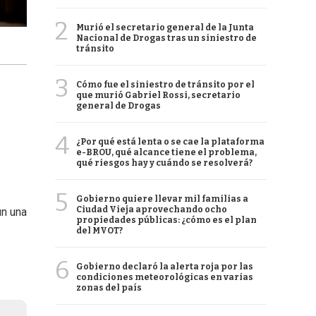
2
Murió el secretario general de la Junta
Nacional de Drogas tras un siniestro de
tránsito
3
Cómo fue el siniestro de tránsito por el
que murió Gabriel Rossi, secretario
general de Drogas
4
¿Por qué está lenta o se cae la plataforma
e-BROU, qué alcance tiene el problema,
qué riesgos hay y cuándo se resolverá?
5
Gobierno quiere llevar mil familias a
Ciudad Vieja aprovechando ocho
n una
propiedades públicas: ¿cómo es el plan
del MVOT?
6
Gobierno declaró la alerta roja por las
condiciones meteorológicas en varias
zonas del país