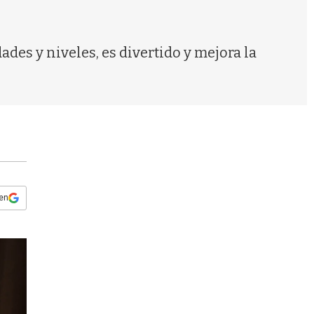
s
q
u
e
es y niveles, es divertido y mejora la
d
a
 en