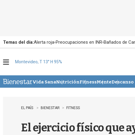
Temas del día:
Alerta roja
Preocupaciones en INR
Bañados de Ca
Montevideo, T 13° H 95%
M
e
n
u
Vida Sana
Nutrición
Fitness
Mente
Descanso
EL PAÍS
BIENESTAR
FITNESS
El ejercicio físico que