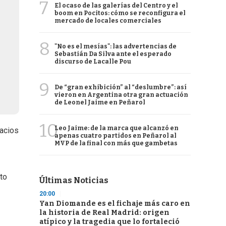
7
El ocaso de las galerías del Centro y el
boom en Pocitos: cómo se reconfigura el
mercado de locales comerciales
8
"No es el mesías": las advertencias de
Sebastián Da Silva ante el esperado
discurso de Lacalle Pou
9
De “gran exhibición” al “deslumbre”: así
vieron en Argentina otra gran actuación
de Leonel Jaime en Peñarol
10
Leo Jaime: de la marca que alcanzó en
pacios
apenas cuatro partidos en Peñarol al
MVP de la final con más que gambetas
nto
Últimas Noticias
20:00
Yan Diomande es el fichaje más caro en
la historia de Real Madrid: origen
atípico y la tragedia que lo fortaleció