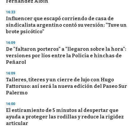
Fernández Albín
3
3
s
16:33
e
Influencer que escapó corriendo de casa de
c
sindicalista argentino contó su versión: "Tuve un
o
n
brote psicótico"
d
s
16:09
De "faltaron porteros" a "llegaron sobre la hora":
versiones por líos entre la Policía e hinchas de
Peñarol
16:09
Talleres, títeres y un cierre de lujo con Hugo
Fattoruso: así será la nueva edición del Paseo Sur
Palermo
16:00
El estiramiento de 5 minutos al despertar que
ayuda a proteger las rodillas y reduce la rigidez
articular