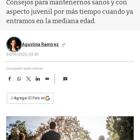
a
Consejos para mantenernos sanos y con
aspecto juvenil por más tiempo cuando ya
entramos en la mediana edad.
Agustina Ramírez
04/06/2025, 03:30
Compartir esta noticia
F
W
T
L
E
a
h
w
i
m
c
a
i
n
a
e
t
t
k
i
+
Agregar El País en
b
s
t
e
l
o
A
e
d
o
p
r
I
k
p
n