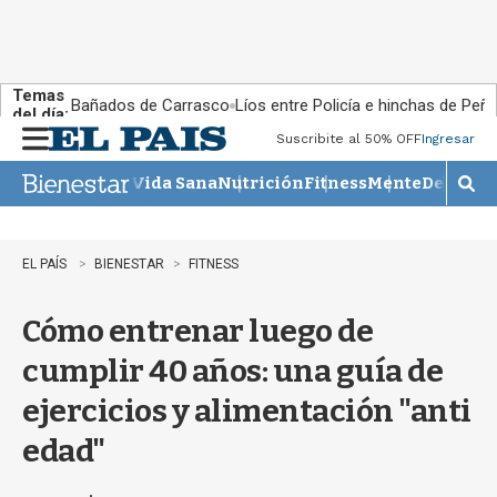
Temas
Bañados de Carrasco
Líos entre Policía e hinchas de Peña
del día:
Suscribite al 50% OFF
Ingresar
M
e
Vida Sana
Nutrición
Fitness
Mente
Descans
n
M
u
o
s
t
EL PAÍS
BIENESTAR
FITNESS
r
a
Cómo entrenar luego de
r
b
cumplir 40 años: una guía de
�
s
ejercicios y alimentación "anti
q
u
edad"
e
d