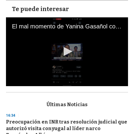
Te puede interesar
El mal momento de Yanina Gasañol con un hincha argentino en "Subrayado"
0
s
e
c
Últimas Noticias
o
n
16:34
d
Preocupación en INR tras resolución judicial que
s
o
autorizó visita conyugal al líder narco
f