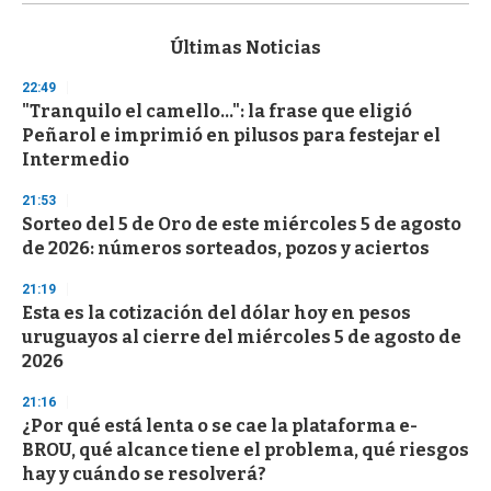
s
e
c
Últimas Noticias
o
n
22:49
d
"Tranquilo el camello...": la frase que eligió
s
o
Peñarol e imprimió en pilusos para festejar el
f
Intermedio
3
3
s
21:53
e
Sorteo del 5 de Oro de este miércoles 5 de agosto
c
de 2026: números sorteados, pozos y aciertos
o
n
d
21:19
s
Esta es la cotización del dólar hoy en pesos
uruguayos al cierre del miércoles 5 de agosto de
2026
21:16
¿Por qué está lenta o se cae la plataforma e-
BROU, qué alcance tiene el problema, qué riesgos
hay y cuándo se resolverá?