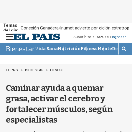
Temas
Conexión Ganadera
Inumet advierte por ciclón extratropi
del día:
Suscribite al 50% OFF
Ingresar
M
e
Vida Sana
Nutrición
Fitness
Mente
Descans
n
M
u
o
s
t
EL PAÍS
BIENESTAR
FITNESS
r
a
Caminar ayuda a quemar
r
b
grasa, activar el cerebro y
�
s
fortalecer músculos, según
q
u
especialistas
e
d