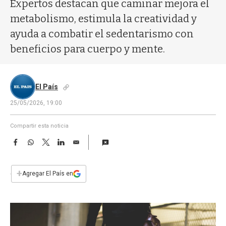
a
Expertos destacan que caminar mejora el
metabolismo, estimula la creatividad y
ayuda a combatir el sedentarismo con
beneficios para cuerpo y mente.
El País
25/05/2026, 19:00
Compartir esta noticia
F
W
T
L
E
a
h
w
i
m
c
a
i
n
a
e
t
t
k
i
+
Agregar El País en
b
s
t
e
l
o
A
e
d
o
p
r
I
k
p
n