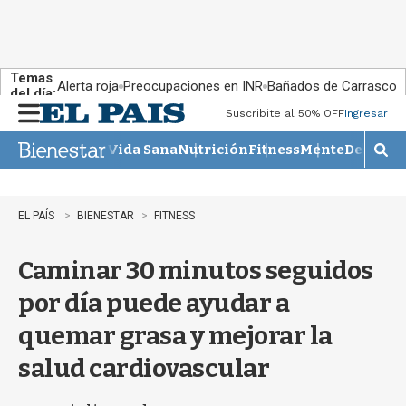
Temas
Alerta roja
Preocupaciones en INR
Bañados de Carrasco
del día:
Suscribite al 50% OFF
Ingresar
M
e
Vida Sana
Nutrición
Fitness
Mente
Descans
n
M
u
o
s
t
EL PAÍS
BIENESTAR
FITNESS
r
a
Caminar 30 minutos seguidos
r
b
por día puede ayudar a
�
s
quemar grasa y mejorar la
q
u
salud cardiovascular
e
d