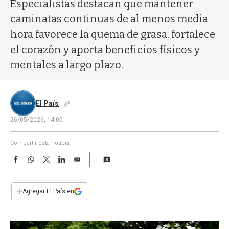
a
Especialistas destacan que mantener
caminatas continuas de al menos media
hora favorece la quema de grasa, fortalece
el corazón y aporta beneficios físicos y
mentales a largo plazo.
El País
26/05/2026, 14:00
Compartir esta noticia
F
W
T
L
E
a
h
w
i
m
c
a
i
n
a
e
t
t
k
i
+
Agregar El País en
b
s
t
e
l
o
A
e
d
o
p
r
I
k
p
n