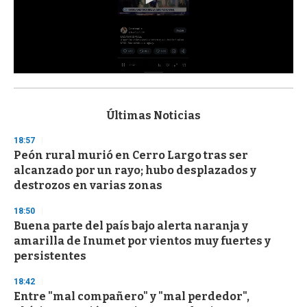
0
s
e
c
Últimas Noticias
o
n
18:57
d
Peón rural murió en Cerro Largo tras ser
s
o
alcanzado por un rayo; hubo desplazados y
f
destrozos en varias zonas
3
3
s
18:50
e
Buena parte del país bajo alerta naranja y
c
amarilla de Inumet por vientos muy fuertes y
o
n
persistentes
d
s
18:42
Entre "mal compañero" y "mal perdedor",