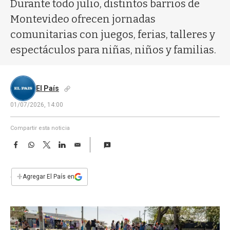
a
Durante todo julio, distintos barrios de
Montevideo ofrecen jornadas
comunitarias con juegos, ferias, talleres y
espectáculos para niñas, niños y familias.
El País
01/07/2026, 14:00
Compartir esta noticia
F
W
T
L
E
a
h
w
i
m
c
a
i
n
a
e
t
t
k
i
+
Agregar El País en
b
s
t
e
l
o
A
e
d
o
p
r
I
k
p
n