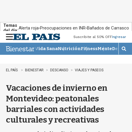
Temas
Alerta roja
Preocupaciones en INR
Bañados de Carrasco
del día:
Suscribite al 50% OFF
Ingresar
M
e
Vida Sana
Nutrición
Fitness
Mente
Descans
n
M
u
o
s
t
EL PAÍS
BIENESTAR
DESCANSO
VIAJES Y PASEOS
r
a
Vacaciones de invierno en
r
b
Montevideo: peatonales
�
s
barriales con actividades
q
u
culturales y recreativas
e
d