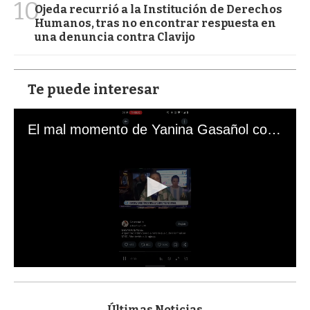
10
Ojeda recurrió a la Institución de Derechos
Humanos, tras no encontrar respuesta en
una denuncia contra Clavijo
Te puede interesar
El mal momento de Yanina Gasañol con un hincha argentino en "Subrayado"
0
s
e
c
Últimas Noticias