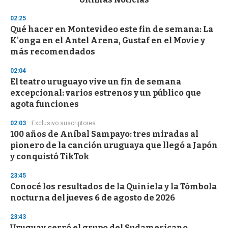
o
n
02:25
d
Qué hacer en Montevideo este fin de semana: La
s
o
K'onga en el Antel Arena, Gustaf en el Movie y
f
más recomendados
3
3
s
02:04
e
El teatro uruguayo vive un fin de semana
c
excepcional: varios estrenos y un público que
o
n
agota funciones
d
s
02:03
Exclusivo suscriptores
100 años de Aníbal Sampayo: tres miradas al
pionero de la canción uruguaya que llegó a Japón
y conquistó TikTok
23:45
Conocé los resultados de la Quiniela y la Tómbola
nocturna del jueves 6 de agosto de 2026
23:43
Uruguay cerró el grupo del Sudamericano