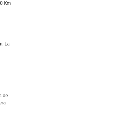
90 Km
n. La
s de
era