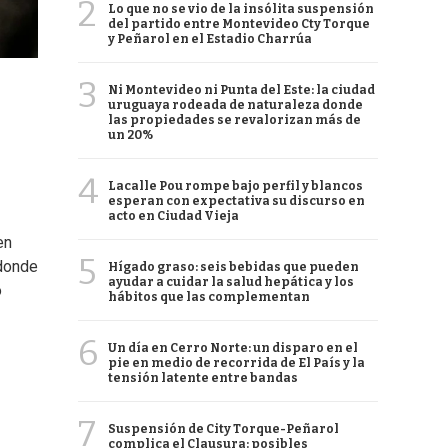
2
Lo que no se vio de la insólita suspensión
del partido entre Montevideo Cty Torque
y Peñarol en el Estadio Charrúa
3
Ni Montevideo ni Punta del Este: la ciudad
uruguaya rodeada de naturaleza donde
las propiedades se revalorizan más de
un 20%
4
Lacalle Pou rompe bajo perfil y blancos
esperan con expectativa su discurso en
acto en Ciudad Vieja
en
5
 donde
Hígado graso: seis bebidas que pueden
ayudar a cuidar la salud hepática y los
o
hábitos que las complementan
6
Un día en Cerro Norte: un disparo en el
pie en medio de recorrida de El País y la
tensión latente entre bandas
7
Suspensión de City Torque-Peñarol
complica el Clausura: posibles