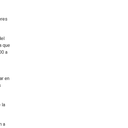
eres
del
ia que
00 a
ar en
s
 la
n a