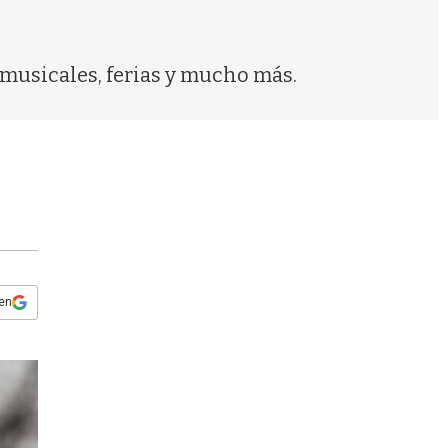
s
q
u
e
 musicales, ferias y mucho más.
d
a
 en