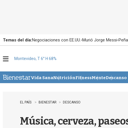
Temas del día:
Negociaciones con EE.UU.
Murió Jorge Messi
Peña
Montevideo, T 6° H 68%
M
e
n
u
Vida Sana
Nutrición
Fitness
Mente
Descanso
EL PAÍS
BIENESTAR
DESCANSO
Música, cerveza, paseo