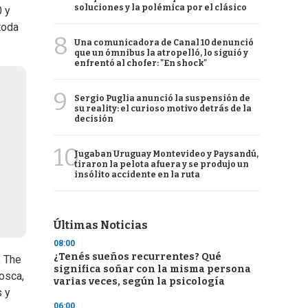
soluciones y la polémica por el clásico
0 y
toda
8
Una comunicadora de Canal 10 denunció
que un ómnibus la atropelló, lo siguió y
enfrentó al chofer: "En shock"
9
Sergio Puglia anunció la suspensión de
su reality: el curioso motivo detrás de la
decisión
10
Jugaban Uruguay Montevideo y Paysandú,
tiraron la pelota afuera y se produjo un
insólito accidente en la ruta
Últimas Noticias
08:00
¿Tenés sueños recurrentes? Qué
, The
significa soñar con la misma persona
osca,
varias veces, según la psicología
s y
06:00