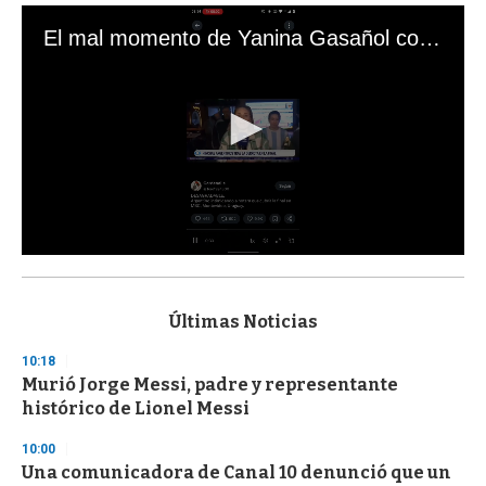
El mal momento de Yanina Gasañol con un hincha argentino en "Subrayado"
0
s
e
c
Últimas Noticias
o
n
10:18
d
Murió Jorge Messi, padre y representante
s
o
histórico de Lionel Messi
f
3
10:00
3
s
Una comunicadora de Canal 10 denunció que un