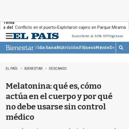
Tema
s del
Conflicto en el puerto
Explotaron cajero en Parque Miramar
día:
Suscribite al 50% OFF
Ingresar
M
e
Vida Sana
Nutrición
Fitness
Mente
Descans
n
M
u
o
s
t
EL PAÍS
BIENESTAR
DESCANSO
r
a
Melatonina: qué es, cómo
r
b
actúa en el cuerpo y por qué
�
s
no debe usarse sin control
q
u
médico
e
d