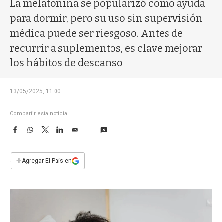
a
La melatonina se popularizó como ayuda
para dormir, pero su uso sin supervisión
médica puede ser riesgoso. Antes de
recurrir a suplementos, es clave mejorar
los hábitos de descanso
13/05/2025, 11:00
Compartir esta noticia
F
W
T
L
E
a
h
w
i
m
c
a
i
n
a
e
t
t
k
i
+
Agregar El País en
b
s
t
e
l
o
A
e
d
o
p
r
I
k
p
n