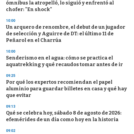
e
ómnibus la atropelló, lo siguió y enfrentó al
c
chofer: "En shock"
o
n
d
10:00
s
Un arquero de renombre, el debut de un jugador
de selección y Aguirre de DT: el último 11 de
Peñarol en el Charrúa
10:00
Senderismo en el agua: cómo se practica el
aquatrekking y qué recaudos tomar antes de ir
09:25
Por qué los expertos recomiendan el papel
aluminio para guardar billetes en casa y qué hay
que evitar
09:13
Qué se celebra hoy, sábado 8 de agosto de 2026:
efemérides de un día como hoy en la historia
09:02