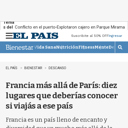
Tema
s del
Conflicto en el puerto
Explotaron cajero en Parque Miramar
día:
Suscribite al 50% OFF
Ingresar
M
e
Vida Sana
Nutrición
Fitness
Mente
Descans
n
M
u
o
s
t
EL PAÍS
BIENESTAR
DESCANSO
r
a
Francia más allá de París: diez
r
b
lugares que deberías conocer
�
s
si viajás a ese país
q
u
e
Francia es un país lleno de encanto y
d