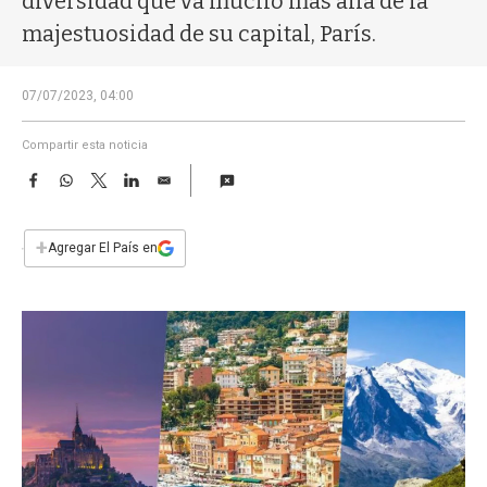
diversidad que va mucho más allá de la
a
majestuosidad de su capital, París.
07/07/2023, 04:00
Compartir esta noticia
F
W
T
L
E
a
h
w
i
m
c
a
i
n
a
e
t
t
k
i
+
Agregar El País en
b
s
t
e
l
o
A
e
d
o
p
r
I
k
p
n