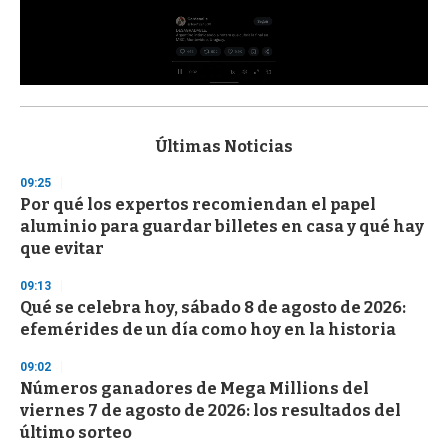
0
s
e
c
Últimas Noticias
o
n
09:25
d
Por qué los expertos recomiendan el papel
s
o
aluminio para guardar billetes en casa y qué hay
f
que evitar
3
3
s
09:13
e
Qué se celebra hoy, sábado 8 de agosto de 2026:
c
efemérides de un día como hoy en la historia
o
n
d
09:02
s
Números ganadores de Mega Millions del
viernes 7 de agosto de 2026: los resultados del
último sorteo