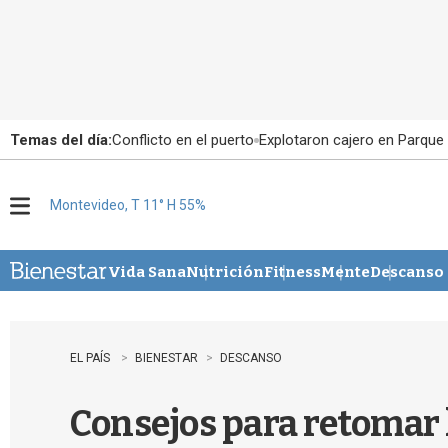
Temas del día:
Conflicto en el puerto
Explotaron cajero en Parque
Montevideo, T 11° H 55%
M
e
n
u
Vida Sana
Nutrición
Fitness
Mente
Descanso
EL PAÍS
BIENESTAR
DESCANSO
Consejos para retomar 