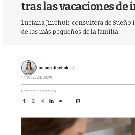
tras las vacaciones de 
Luciana Jinchuk, consultora de Sueño Inf
de los más pequeños de la familia
Luciana Jinchuk
14/07/2024, 04:30
Compartir esta noticia
F
W
T
L
E
a
h
w
i
m
c
a
i
n
a
e
t
t
k
i
b
s
t
e
l
o
A
e
d