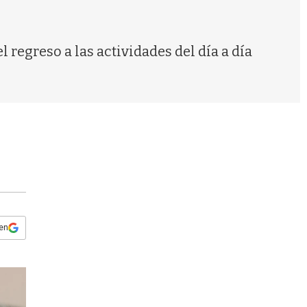
s
q
u
e
 regreso a las actividades del día a día
d
a
 en