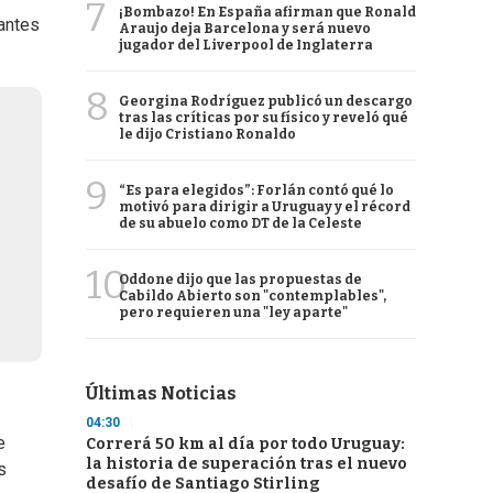
7
¡Bombazo! En España afirman que Ronald
 antes
Araujo deja Barcelona y será nuevo
jugador del Liverpool de Inglaterra
8
Georgina Rodríguez publicó un descargo
tras las críticas por su físico y reveló qué
le dijo Cristiano Ronaldo
9
“Es para elegidos”: Forlán contó qué lo
motivó para dirigir a Uruguay y el récord
de su abuelo como DT de la Celeste
10
Oddone dijo que las propuestas de
Cabildo Abierto son "contemplables",
pero requieren una "ley aparte"
Últimas Noticias
04:30
e
Correrá 50 km al día por todo Uruguay:
la historia de superación tras el nuevo
s
desafío de Santiago Stirling