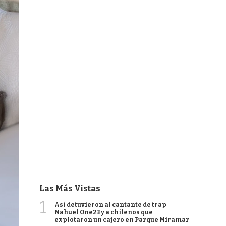
Las Más Vistas
1
Así detuvieron al cantante de trap
Nahuel One23 y a chilenos que
explotaron un cajero en Parque Miramar