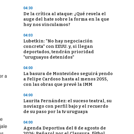
04:30
De la crítica al ataque: ¿Qué revela el
auge del hate sobre la forma en la que
hoy nos vinculamos?
04:03
Lubetkin: "No hay negociación
concreta" con EEUU. y, si llegan
deportados, tendrán prioridad
"uruguayos detenidos"
04:00
La basura de Montevideo seguirá yendo
er a
a Felipe Cardoso hasta al menos 2055,
con las obras que prevé la IMM
04:00
Laurita Fernández: el suceso teatral, su
noviazgo con perfil bajo y el recuerdo
de su paso por la tv uruguaya
de
04:00
jale
Agenda Deportiva del 8 de agosto de
us
2026: Peñarol por el Clausura, fútbol