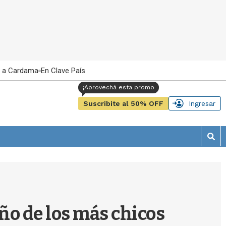
 a Cardama
En Clave País
Suscribite al 50% OFF
Ingresar
M
o
s
t
r
a
r
ño de los más chicos
b
�