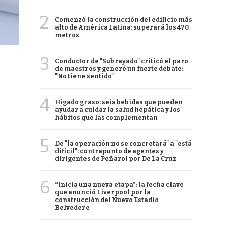
2
Comenzó la construcción del edificio más
alto de América Latina: superará los 470
metros
3
Conductor de "Subrayado" criticó el paro
de maestros y generó un fuerte debate:
"No tiene sentido"
4
Hígado graso: seis bebidas que pueden
ayudar a cuidar la salud hepática y los
hábitos que las complementan
5
De "la operación no se concretará" a "está
difícil": contrapunto de agentes y
dirigentes de Peñarol por De La Cruz
6
“Inicia una nueva etapa”: la fecha clave
que anunció Liverpool por la
construcción del Nuevo Estadio
Belvedere