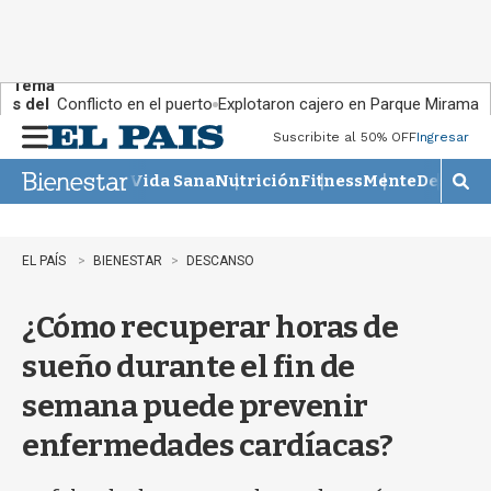
Tema
s del
Conflicto en el puerto
Explotaron cajero en Parque Miramar
día:
Suscribite al 50% OFF
Ingresar
M
e
Vida Sana
Nutrición
Fitness
Mente
Descans
n
M
u
o
s
t
EL PAÍS
BIENESTAR
DESCANSO
r
a
¿Cómo recuperar horas de
r
b
sueño durante el fin de
�
s
semana puede prevenir
q
u
enfermedades cardíacas?
e
d