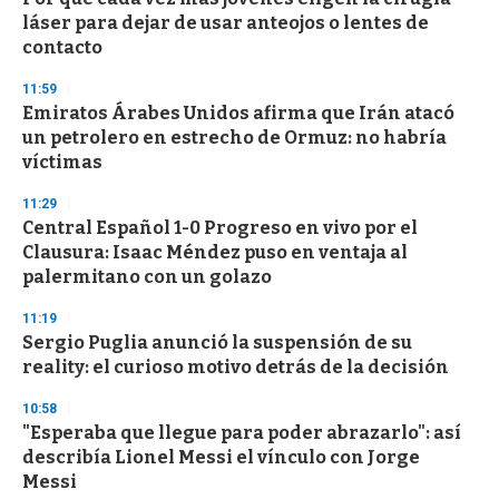
e
láser para dejar de usar anteojos o lentes de
c
contacto
o
n
d
11:59
s
Emiratos Árabes Unidos afirma que Irán atacó
un petrolero en estrecho de Ormuz: no habría
víctimas
11:29
Central Español 1-0 Progreso en vivo por el
Clausura: Isaac Méndez puso en ventaja al
palermitano con un golazo
11:19
Sergio Puglia anunció la suspensión de su
reality: el curioso motivo detrás de la decisión
10:58
"Esperaba que llegue para poder abrazarlo": así
describía Lionel Messi el vínculo con Jorge
Messi