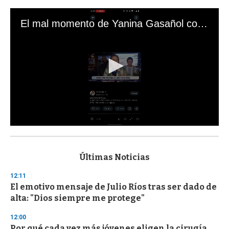
El mal momento de Yanina Gasañol con un hincha argentino en "Subrayado"
0
s
e
c
Últimas Noticias
o
n
12:11
d
El emotivo mensaje de Julio Ríos tras ser dado de
s
o
alta: "Dios siempre me protege"
f
3
12:00
3
s
Por qué cada vez más jóvenes eligen la cirugía