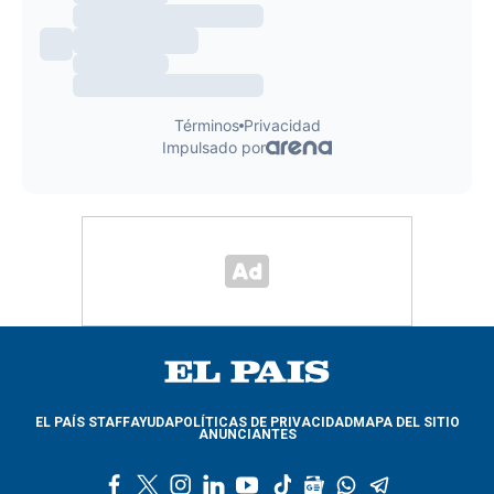
EL PAÍS STAFF
AYUDA
POLÍTICAS DE PRIVACIDAD
MAPA DEL SITIO
ANUNCIANTES
f
t
i
l
y
t
g
w
t