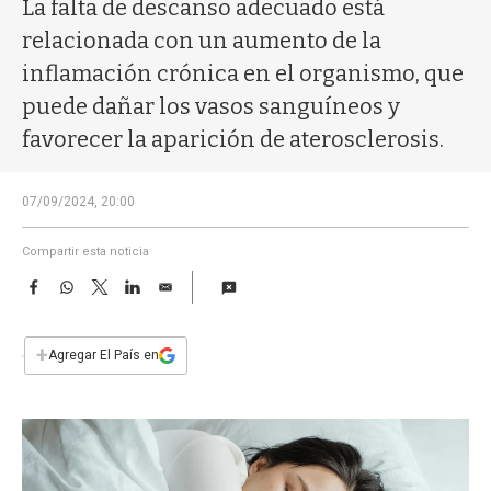
a
La falta de descanso adecuado está
relacionada con un aumento de la
inflamación crónica en el organismo, que
puede dañar los vasos sanguíneos y
favorecer la aparición de aterosclerosis.
07/09/2024, 20:00
Compartir esta noticia
F
W
T
L
E
a
h
w
i
m
c
a
i
n
a
e
t
t
k
i
+
Agregar El País en
b
s
t
e
l
o
A
e
d
o
p
r
I
k
p
n