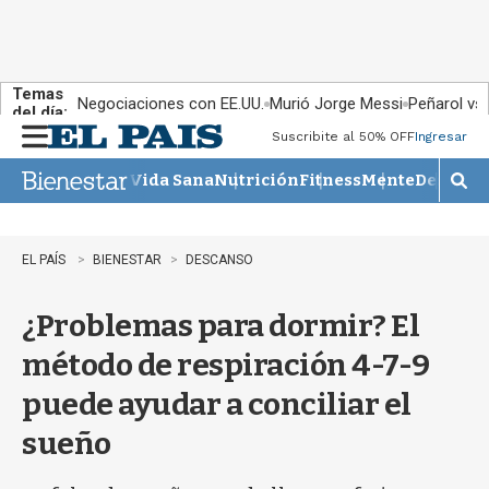
Temas
Negociaciones con EE.UU.
Murió Jorge Messi
Peñarol vs
del día:
Suscribite al 50% OFF
Ingresar
M
e
Vida Sana
Nutrición
Fitness
Mente
Descans
n
M
u
o
s
t
EL PAÍS
BIENESTAR
DESCANSO
r
a
¿Problemas para dormir? El
r
b
método de respiración 4-7-9
�
s
puede ayudar a conciliar el
q
u
sueño
e
d