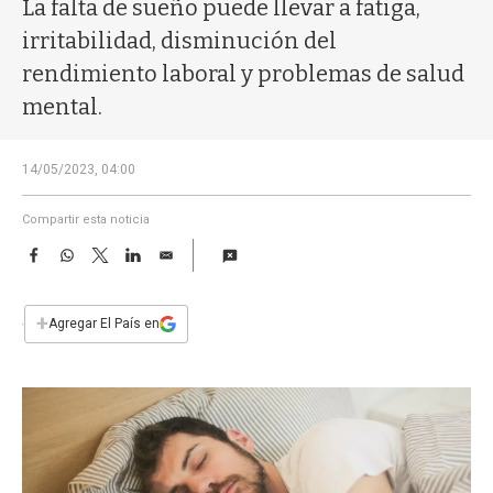
a
La falta de sueño puede llevar a fatiga,
irritabilidad, disminución del
rendimiento laboral y problemas de salud
mental.
14/05/2023, 04:00
Compartir esta noticia
F
W
T
L
E
a
h
w
i
m
c
a
i
n
a
e
t
t
k
i
+
Agregar El País en
b
s
t
e
l
o
A
e
d
o
p
r
I
k
p
n