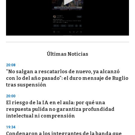
0
s
e
c
Últimas Noticias
o
n
20:08
d
"No salgan a rescatarlos de nuevo, ya alcanzó
s
o
con lo del año pasado": el duro mensaje de Ruglio
f
tras suspensión
3
3
s
20:00
e
El riesgo de la IA en el aula: por qué una
c
respuesta pulida no garantiza profundidad
o
n
intelectual ni comprensión
d
s
19:34
Condenaron a los integrantes de la banda que