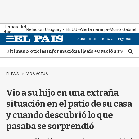
Temas del
Relación Uruguay - EE.UU.
Alerta naranja
Murió Gabriel 
día:
Suscribite al 50% OFF
Ingresar
M
e
Últimas Noticias
Información
El País +
Ovación
TV Show
n
M
u
o
s
t
EL PAÍS
VIDA ACTUAL
r
a
Vio a su hijo en una extraña
r
b
situación en el patio de su casa
�
s
y cuando descubrió lo que
q
u
pasaba se sorprendió
e
d