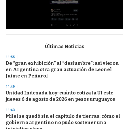
0
s
e
c
Últimas Noticias
o
n
11:55
d
De “gran exhibición” al “deslumbre”: así vieron
s
o
en Argentina otra gran actuación de Leonel
f
Jaime en Peñarol
3
3
s
11:49
e
Unidad Indexada hoy: cuánto cotiza la UI este
c
jueves 6 de agosto de 2026 en pesos uruguayos
o
n
d
11:43
s
Milei se quedó sin el capítulo de tierras: cómo el
gobierno argentino no pudo sostener una
iniciativa clave