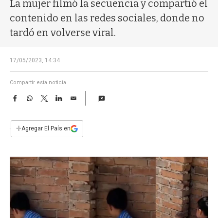
a
La mujer filmó la secuencia y compartió el
contenido en las redes sociales, donde no
tardó en volverse viral.
17/05/2023, 14:34
Compartir esta noticia
F
W
T
L
E
a
h
w
i
m
c
a
i
n
a
e
t
t
k
i
+
Agregar El País en
b
s
t
e
l
o
A
e
d
o
p
r
I
k
p
n