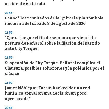
f
accidente en la ruta
3
3
s
23:45
e
Conocé los resultados de la Quiniela y la Tómbola
c
nocturna del sábado 8 de agosto de 2026
o
n
d
21:59
s
"Que se juegue el fin de semana que viene": la
postura de Peñarol sobre la fijación del partido
ante City Torque
21:59
Suspensión de City Torque-Peñarol complica el
Clausura: posibles soluciones y la polémica por el
clásico
21:00
Javier Nóblega: "Fue un hackeo de una red
lumínica, tomaron una decisión un poco
apresurada"
20:48