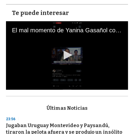
Te puede interesar
El mal momento de Yanina Gasañol con un hincha argentino en "Subrayado"
0
s
e
c
Últimas Noticias
o
n
23:56
d
Jugaban Uruguay Montevideo y Paysandú,
s
o
tiraron la pelota afuera y se produjo un insólito