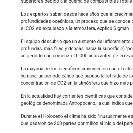
superiores debido a la quema de combustibles fósile
Los expertos saben desde hace años que el crecimien
profundidades oceánicas, un proceso que se conoce c
el CO2 es expulsado a la atmósfera, explicó Sigman.
El equipo descubrió que un aumento del afloramiento d
profundas, más frías y densas, hacia la superficie) "p
un periodo que comenzó 10.000 años antes de la revolu
La mayoría de los científicos coinciden en que el calor
humana, un periodo cálido que supuso la retirada de l
concentración de CO2 en la atmósfera que hizo más pro
En la actualidad hay corrientes científicas que cons
geológica denominada Antropoceno, la cual indica que
Durante el Holoceno el clima ha sido "inusualmente e
que pasaron de 260 partes por millón al inicio del peri