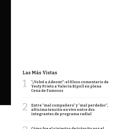
Las Más Vistas
1
"¡Volvé a Adeom!": el filoso comentario de
Yesty Prieto a Valeria Ripoll en plena
Cena de Famosos
2
Entre "mal compañero" y "mal perdedor",
altísima tensión en vivo entre dos
integrantes de programa radial
Cómo fue el siniestro de tránsito por el