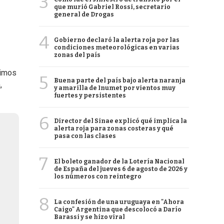
3
que murió Gabriel Rossi, secretario
general de Drogas
4
Gobierno declaró la alerta roja por las
condiciones meteorológicas en varias
zonas del país
timos
5
Buena parte del país bajo alerta naranja
,
y amarilla de Inumet por vientos muy
fuertes y persistentes
6
Director del Sinae explicó qué implica la
alerta roja para zonas costeras y qué
pasa con las clases
7
El boleto ganador de la Lotería Nacional
de España del jueves 6 de agosto de 2026 y
los números con reintegro
8
La confesión de una uruguaya en "Ahora
Caigo" Argentina que descolocó a Darío
Barassi y se hizo viral