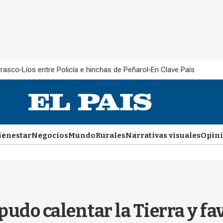
rrasco
Líos entre Policía e hinchas de Peñarol
En Clave País
ienestar
Negocios
Mundo
Rurales
Narrativas visuales
Opin
udo calentar la Tierra y fav