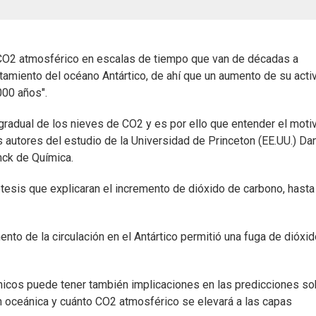
O2 atmosférico en escalas de tiempo que van de décadas a
tamiento del océano Antártico, de ahí que un aumento de su acti
000 años".
 gradual de los nieves de CO2 y es por ello que entender el moti
 autores del estudio de la Universidad de Princeton (EE.UU.) Dan
nck de Química.
tesis que explicaran el incremento de dióxido de carbono, hasta
nto de la circulación en el Antártico permitió una fuga de dióxi
icos puede tener también implicaciones en las predicciones so
ón oceánica y cuánto CO2 atmosférico se elevará a las capas