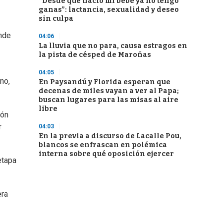
“Desde que nació mi bebé ya no tengo
ganas”: lactancia, sexualidad y deseo
sin culpa
onde
04:06
La lluvia que no para, causa estragos en
la pista de césped de Maroñas
04:05
no,
En Paysandú y Florida esperan que
decenas de miles vayan a ver al Papa;
buscan lugares para las misas al aire
libre
ión
r
04:03
En la previa a discurso de Lacalle Pou,
blancos se enfrascan en polémica
interna sobre qué oposición ejercer
etapa
era