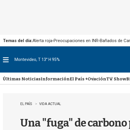
Temas del día:
Alerta roja
Preocupaciones en INR
Bañados de Ca
Montevideo, T 13° H 95%
M
e
n
u
Últimas Noticias
Información
El País +
Ovación
TV Show
B
EL PAÍS
VIDA ACTUAL
Una "fuga" de carbono p