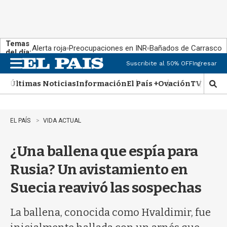
Temas
Alerta roja
Preocupaciones en INR
Bañados de Carrasco
del día:
Suscribite al 50% OFF
Ingresar
M
e
Últimas Noticias
Información
El País +
Ovación
TV Show
n
M
u
o
s
t
EL PAÍS
VIDA ACTUAL
r
a
¿Una ballena que espía para
r
b
Rusia? Un avistamiento en
�
s
Suecia reavivó las sospechas
q
u
e
La ballena, conocida como Hvaldimir, fue
d