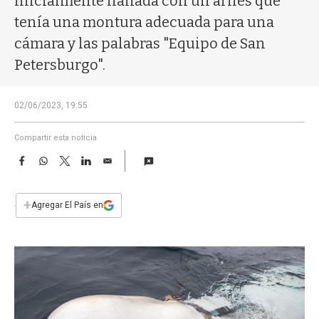
inicialmente hallada con un arnés que
a
tenía una montura adecuada para una
cámara y las palabras "Equipo de San
Petersburgo".
02/06/2023, 19:55
Compartir esta noticia
F
W
T
L
E
a
h
w
i
m
c
a
i
n
a
e
t
t
k
i
+
Agregar El País en
b
s
t
e
l
o
A
e
d
o
p
r
I
k
p
n