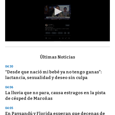
0
s
e
c
Últimas Noticias
o
n
04:30
d
“Desde que nació mi bebé ya no tengo ganas”:
s
o
lactancia, sexualidad y deseo sin culpa
f
3
04:06
3
s
La lluvia que no para, causa estragos en la pista
e
de césped de Maroñas
c
o
04:05
n
d
En Paysandú y Florida esperan que decenas de