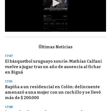
0
s
e
c
Últimas Noticias
o
n
17:07
d
El básquetbol uruguayo sonríe: Mathías Calfani
s
o
vuelve a jugar tras un año de ausencia al fichar
f
en Biguá
3
3
s
17:01
e
Rapiña a un residencial en Colón: delincuente
c
amenazó a una mujer con un cuchillo y se llevó
o
n
más de $ 200.000
d
s
17:00