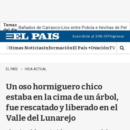
Temas
Bañados de Carrasco
Líos entre Policía e hinchas de Peña
del día:
Suscribite al 50% OFF
Ingresar
M
e
Últimas Noticias
Información
El País +
Ovación
TV Show
n
M
u
o
s
t
EL PAÍS
VIDA ACTUAL
r
a
Un oso hormiguero chico
r
b
estaba en la cima de un árbol,
�
s
fue rescatado y liberado en el
q
u
Valle del Lunarejo
e
d