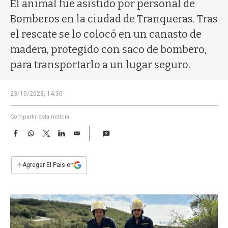
a
El animal fue asistido por personal de
Bomberos en la ciudad de Tranqueras. Tras
el rescate se lo colocó en un canasto de
madera, protegido con saco de bombero,
para transportarlo a un lugar seguro.
23/10/2023, 14:30
Compartir esta noticia
F
W
T
L
E
a
h
w
i
m
c
a
i
n
a
e
t
t
k
i
+
Agregar El País en
b
s
t
e
l
o
A
e
d
o
p
r
I
k
p
n