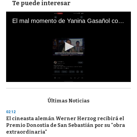
Te puede interesar
El mal momento de Yanina Gasañol con un hincha argentino en "Subrayado"
0
s
e
c
Últimas Noticias
o
n
02:12
d
El cineasta alemán Werner Herzog recibirá el
s
o
Premio Donostia de San Sebastián por su "obra
f
extraordinaria"
3