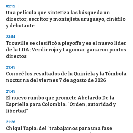
3
s
02:12
e
Una película que sintetiza las búsqueda un
c
director, escritor y montajista uruguayo, cinéfilo
o
n
y debutante
d
s
23:54
Trouville se clasificó a playoffs y es el nuevo líder
de la LDA; Verdirrojo y Lagomar ganaron puntos
directos
23:45
Conocé los resultados de la Quiniela y la Tómbola
nocturna del viernes 7 de agosto de 2026
21:45
El nuevo rumbo que promete Abelardo De la
Espriella para Colombia: "Orden, autoridad y
libertad"
21:26
Chiqui Tapia: del "trabajamos para una fase