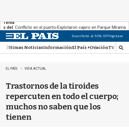
Tema
s del
Conflicto en el puerto
Explotaron cajero en Parque Miramar
día:
Suscribite al 50% OFF
Ingresar
M
e
Últimas Noticias
Información
El País +
Ovación
TV Show
n
M
u
o
s
t
EL PAÍS
VIDA ACTUAL
r
a
Trastornos de la tiroides
r
b
repercuten en todo el cuerpo;
�
s
muchos no saben que los
q
u
tienen
e
d