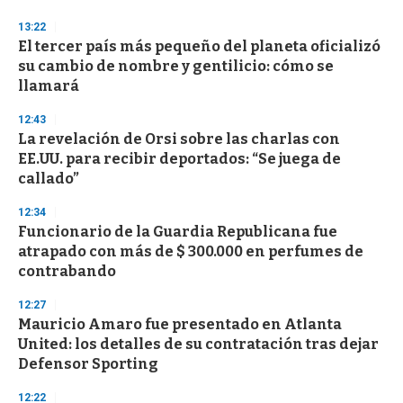
n
d
13:22
s
El tercer país más pequeño del planeta oficializó
su cambio de nombre y gentilicio: cómo se
llamará
12:43
La revelación de Orsi sobre las charlas con
EE.UU. para recibir deportados: “Se juega de
callado”
12:34
Funcionario de la Guardia Republicana fue
atrapado con más de $ 300.000 en perfumes de
contrabando
12:27
Mauricio Amaro fue presentado en Atlanta
United: los detalles de su contratación tras dejar
Defensor Sporting
12:22