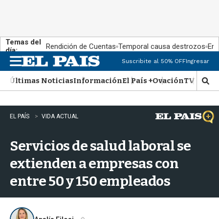
Temas del
Rendición de Cuentas
Temporal causa destrozos
En 
día:
Suscribite al 50% OFF
Ingresar
M
e
Últimas Noticias
Información
El País +
Ovación
TV Show
n
M
u
o
s
t
EL PAÍS
VIDA ACTUAL
r
a
Servicios de salud laboral se
r
b
extienden a empresas con
�
s
entre 50 y 150 empleados
q
u
e
d