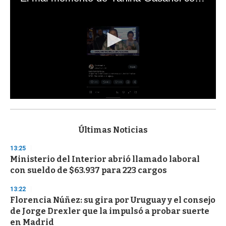
0
s
e
c
Últimas Noticias
o
n
13:25
d
Ministerio del Interior abrió llamado laboral
s
o
con sueldo de $63.937 para 223 cargos
f
3
13:22
3
s
Florencia Núñez: su gira por Uruguay y el consejo
e
de Jorge Drexler que la impulsó a probar suerte
c
en Madrid
o