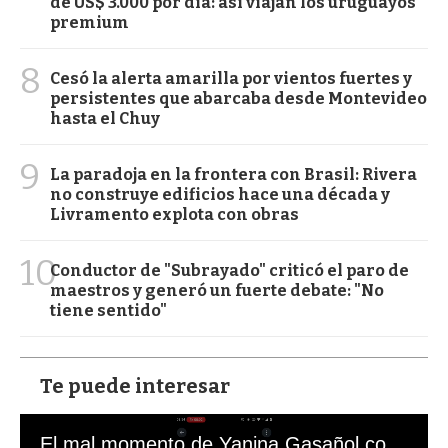
de US$ 3.000 por día: así viajan los uruguayos
premium
8
Cesó la alerta amarilla por vientos fuertes y
persistentes que abarcaba desde Montevideo
hasta el Chuy
9
La paradoja en la frontera con Brasil: Rivera
no construye edificios hace una década y
Livramento explota con obras
10
Conductor de "Subrayado" criticó el paro de
maestros y generó un fuerte debate: "No
tiene sentido"
Te puede interesar
El mal momento de Yanina Gasañol con un hincha argentino en "Subrayado"