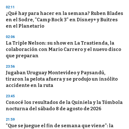
3
s
02:11
e
¿Qué hay para hacer en la semana? Ruben Blades
c
en el Sodre, "Camp Rock 3" en Disney+ y Buitres
o
n
en el Planetario
d
s
02:06
La Triple Nelson: su show en La Trastienda, la
colaboración con Mario Carrero y el nuevo disco
que preparan
23:56
Jugaban Uruguay Montevideo y Paysandú,
tiraron la pelota afuera y se produjo un insólito
accidente en la ruta
23:45
Conocé los resultados de la Quiniela y la Tómbola
nocturna del sábado 8 de agosto de 2026
21:59
"Que se juegue el fin de semana que viene": la