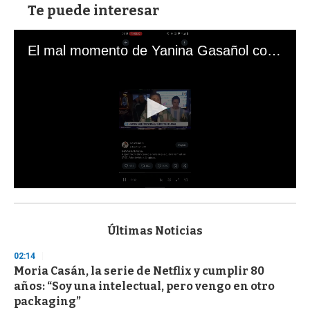
Te puede interesar
El mal momento de Yanina Gasañol con un hincha argentino en "Subrayado"
0
s
e
c
Últimas Noticias
o
n
02:14
d
Moria Casán, la serie de Netflix y cumplir 80
s
o
años: “Soy una intelectual, pero vengo en otro
f
packaging”
3