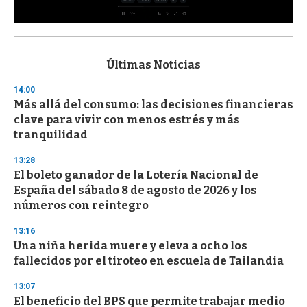
0
s
e
c
Últimas Noticias
o
n
14:00
d
Más allá del consumo: las decisiones financieras
s
o
clave para vivir con menos estrés y más
f
tranquilidad
3
3
s
13:28
e
El boleto ganador de la Lotería Nacional de
c
España del sábado 8 de agosto de 2026 y los
o
n
números con reintegro
d
s
13:16
Una niña herida muere y eleva a ocho los
fallecidos por el tiroteo en escuela de Tailandia
13:07
El beneficio del BPS que permite trabajar medio