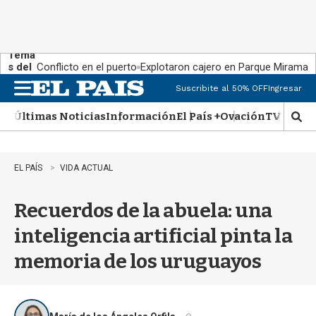
Tema
s del
Conflicto en el puerto
Explotaron cajero en Parque Miramar
día:
Suscribite al 50% OFF
Ingresar
M
e
Últimas Noticias
Información
El País +
Ovación
TV Show
n
M
u
o
s
t
EL PAÍS
VIDA ACTUAL
r
a
Recuerdos de la abuela: una
r
b
inteligencia artificial pinta la
�
s
memoria de los uruguayos
q
u
e
d