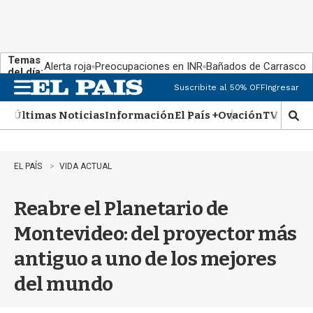
Temas
Alerta roja
Preocupaciones en INR
Bañados de Carrasco
del día:
Suscribite al 50% OFF
Ingresar
M
e
Últimas Noticias
Información
El País +
Ovación
TV Show
n
M
u
o
s
t
EL PAÍS
VIDA ACTUAL
r
a
Reabre el Planetario de
r
b
Montevideo: del proyector más
�
s
antiguo a uno de los mejores
q
u
del mundo
e
d