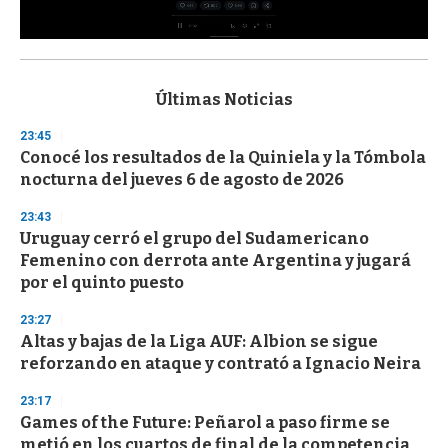
0
s
e
c
Últimas Noticias
o
n
23:45
d
Conocé los resultados de la Quiniela y la Tómbola
s
o
nocturna del jueves 6 de agosto de 2026
f
3
23:43
3
s
Uruguay cerró el grupo del Sudamericano
e
Femenino con derrota ante Argentina y jugará
c
por el quinto puesto
o
n
d
23:27
s
Altas y bajas de la Liga AUF: Albion se sigue
reforzando en ataque y contrató a Ignacio Neira
23:17
Games of the Future: Peñarol a paso firme se
metió en los cuartos de final de la competencia