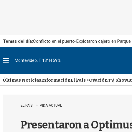
Temas del día:
Conflicto en el puerto
Explotaron cajero en Parque
Montevideo, T 13° H 59%
M
e
n
u
Últimas Noticias
Información
El País +
Ovación
TV Show
B
EL PAÍS
VIDA ACTUAL
Presentaron a Optimus,