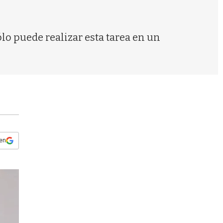
s
q
u
e
lo puede realizar esta tarea en un
d
a
 en