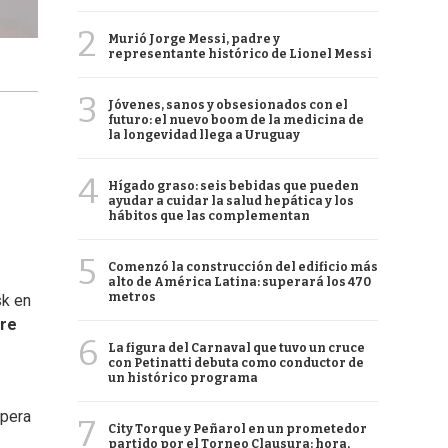
2
Murió Jorge Messi, padre y
representante histórico de Lionel Messi
3
Jóvenes, sanos y obsesionados con el
futuro: el nuevo boom de la medicina de
la longevidad llega a Uruguay
4
Hígado graso: seis bebidas que pueden
ayudar a cuidar la salud hepática y los
hábitos que las complementan
5
Comenzó la construcción del edificio más
alto de América Latina: superará los 470
metros
sk en
bre
6
La figura del Carnaval que tuvo un cruce
con Petinatti debuta como conductor de
un histórico programa
spera
7
City Torque y Peñarol en un prometedor
partido por el Torneo Clausura: hora,