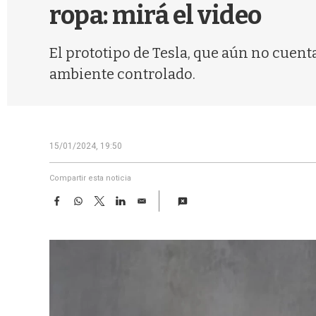
ropa: mirá el video
El prototipo de Tesla, que aún no cuent
ambiente controlado.
15/01/2024, 19:50
Compartir esta noticia
F
W
T
L
E
a
h
w
i
m
c
a
i
n
a
e
t
t
k
i
b
s
t
e
l
o
A
e
d
o
p
r
I
k
p
n