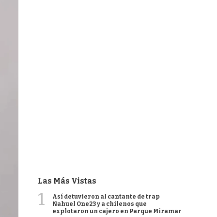
Las Más Vistas
1
Así detuvieron al cantante de trap
Nahuel One23 y a chilenos que
explotaron un cajero en Parque Miramar