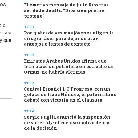
dos
,
El emotivo mensaje de Julio Ríos tras
ser dado de alta: "Dios siempre me
protege"
s o
12:00
s, así
Por qué cada vez más jóvenes eligen la
cirugía láser para dejar de usar
 y que
anteojos o lentes de contacto
11:59
Emiratos Árabes Unidos afirma que
Irán atacó un petrolero en estrecho de
Ormuz: no habría víctimas
11:29
Central Español 1-0 Progreso: con un
golazo de Isaac Méndez, el palermitano
debutó con victoria en el Clausura
11:19
Sergio Puglia anunció la suspensión
de su reality: el curioso motivo detrás
de la decisión