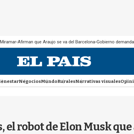
 Miramar
Afirman que Araujo se va del Barcelona
Gobierno demanda
ienestar
Negocios
Mundo
Rurales
Narrativas visuales
Opin
 el robot de Elon Musk que 