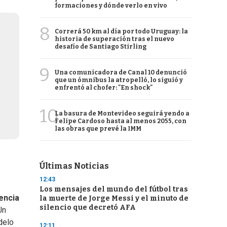
formaciones y dónde verlo en vivo
8
Correrá 50 km al día por todo Uruguay: la
historia de superación tras el nuevo
desafío de Santiago Stirling
9
Una comunicadora de Canal 10 denunció
que un ómnibus la atropelló, lo siguió y
enfrentó al chofer: "En shock"
10
La basura de Montevideo seguirá yendo a
Felipe Cardoso hasta al menos 2055, con
las obras que prevé la IMM
Últimas Noticias
12:43
Los mensajes del mundo del fútbol tras
gencia
la muerte de Jorge Messi y el minuto de
silencio que decretó AFA
Un
delo
12:11