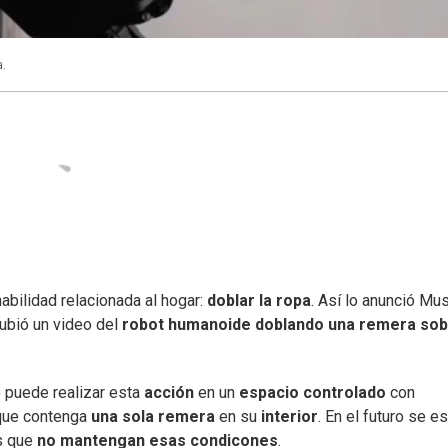
a.
habilidad relacionada al hogar:
doblar la ropa
. Así lo anunció Mu
subió un video del
robot humanoide doblando una remera so
 puede realizar esta
acción
en un
espacio controlado
con
 que contenga
una sola remera
en su
interior
. En el futuro se e
s que
no mantengan esas condicones
.