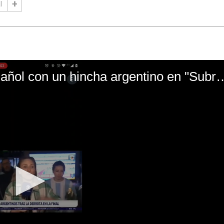
l
El mal momento de Yanina Gasañol con un hin