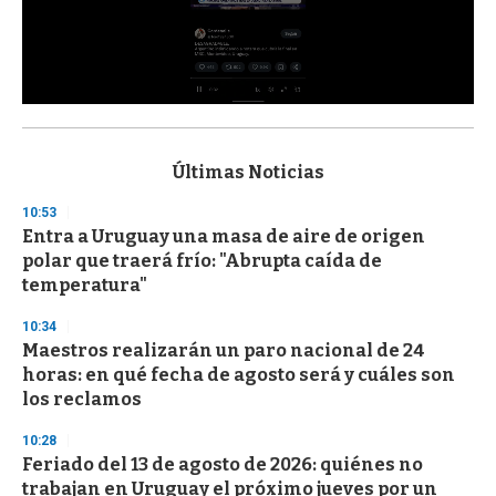
0
s
e
c
Últimas Noticias
o
n
10:53
d
Entra a Uruguay una masa de aire de origen
s
o
polar que traerá frío: "Abrupta caída de
f
temperatura"
3
3
s
10:34
e
Maestros realizarán un paro nacional de 24
c
horas: en qué fecha de agosto será y cuáles son
o
n
los reclamos
d
s
10:28
Feriado del 13 de agosto de 2026: quiénes no
trabajan en Uruguay el próximo jueves por un