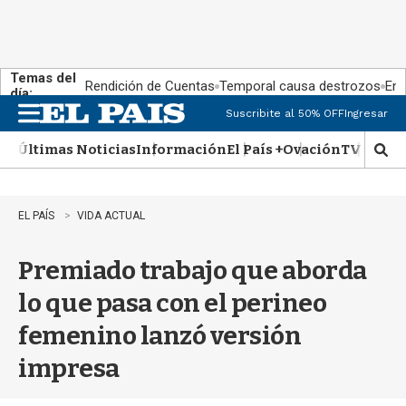
Temas del
Rendición de Cuentas
Temporal causa destrozos
En 
día:
Suscribite al 50% OFF
Ingresar
M
e
Últimas Noticias
Información
El País +
Ovación
TV Show
n
M
u
o
s
t
EL PAÍS
VIDA ACTUAL
r
a
Premiado trabajo que aborda
r
b
lo que pasa con el perineo
�
s
femenino lanzó versión
q
u
impresa
e
d