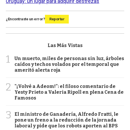
Uruguay: un lugar para adquirir destrezas
¿Encontraste un error?
Reportar
Las Más Vistas
1
Un muerto, miles de personas sin luz, árboles
caídos y techos volados por el temporal que
ameritó alerta roja
2
"¡Volvé a Adeom!": el filoso comentario de
Yesty Prieto a Valeria Ripoll en plena Cena de
Famosos
3
El ministro de Ganadería, Alfredo Fratti, le
pone un freno a la reducción de la jornada
laboral y pide que los robots aporten al BPS