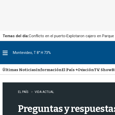
Temas del día:
Conflicto en el puerto
Explotaron cajero en Parque
Montevideo, T 8° H 73%
M
e
n
u
Últimas Noticias
Información
El País +
Ovación
TV Show
B
EL PAÍS
VIDA ACTUAL
Preguntas y respuestas