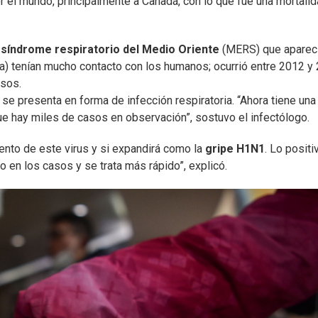
r el mundo, principalmente a Canadá, con lo que fue una mortali
síndrome respiratorio del Medio Oriente
(MERS) que aparec
) tenían mucho contacto con los humanos; ocurrió entre 2012 y 
asos.
 se presenta en forma de infección respiratoria. “Ahora tiene una
rque hay miles de casos en observación”, sostuvo el infectólogo.
ento de este virus y si expandirá como la
gripe H1N1
. Lo positi
 en los casos y se trata más rápido”, explicó.