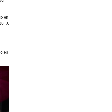
dad
ió en
2013.
vo es