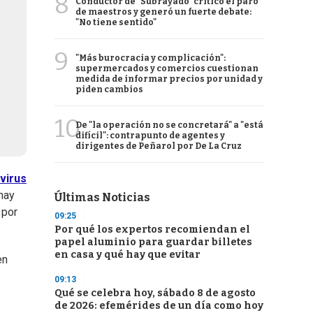
8
Conductor de "Subrayado" criticó el paro
de maestros y generó un fuerte debate:
"No tiene sentido"
9
"Más burocracia y complicación":
supermercados y comercios cuestionan
medida de informar precios por unidad y
piden cambios
10
De "la operación no se concretará" a "está
difícil": contrapunto de agentes y
dirigentes de Peñarol por De La Cruz
virus
 hay
Últimas Noticias
 por
09:25
Por qué los expertos recomiendan el
papel aluminio para guardar billetes
en casa y qué hay que evitar
en
09:13
Qué se celebra hoy, sábado 8 de agosto
de 2026: efemérides de un día como hoy