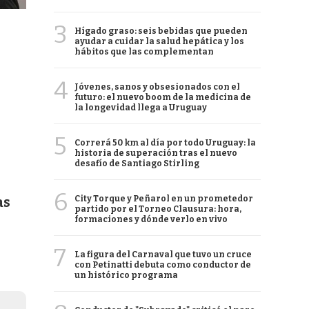
3
Hígado graso: seis bebidas que pueden
ayudar a cuidar la salud hepática y los
hábitos que las complementan
4
Jóvenes, sanos y obsesionados con el
futuro: el nuevo boom de la medicina de
la longevidad llega a Uruguay
5
Correrá 50 km al día por todo Uruguay: la
historia de superación tras el nuevo
desafío de Santiago Stirling
6
City Torque y Peñarol en un prometedor
as
partido por el Torneo Clausura: hora,
formaciones y dónde verlo en vivo
7
La figura del Carnaval que tuvo un cruce
con Petinatti debuta como conductor de
un histórico programa