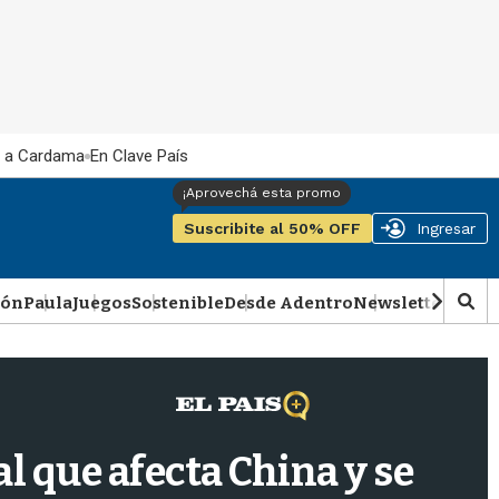
 a Cardama
En Clave País
Suscribite al 50% OFF
Ingresar
ión
Paula
Juegos
Sostenible
Desde Adentro
Newsletter
Podca
M
o
s
t
r
a
r
l que afecta China y se
b
�