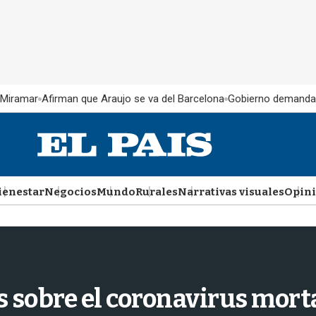
 Miramar
Afirman que Araujo se va del Barcelona
Gobierno demanda
ienestar
Negocios
Mundo
Rurales
Narrativas visuales
Opin
 sobre el coronavirus morta