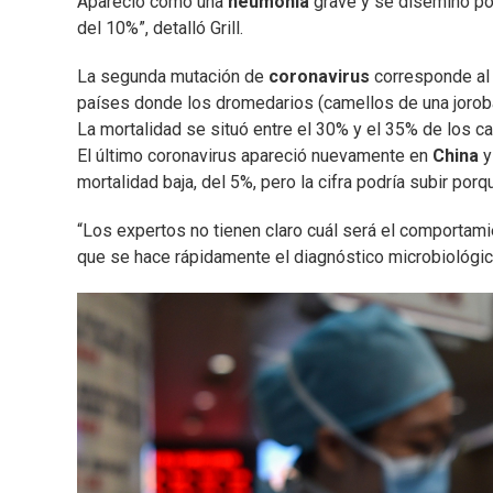
Apareció como una
neumonía
grave y se diseminó po
del 10%”, detalló Grill.
La segunda mutación de
coronavirus
corresponde al
países donde los dromedarios (camellos de una joroba
La mortalidad se situó entre el 30% y el 35% de los c
El último coronavirus apareció nuevamente en
China
y
mortalidad baja, del 5%, pero la cifra podría subir po
“Los expertos no tienen claro cuál será el comportami
que se hace rápidamente el diagnóstico microbiológico