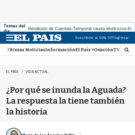
Temas del
Rendición de Cuentas
Temporal causa destrozos
En 
día:
Suscribite al 50% OFF
Ingresar
M
e
Últimas Noticias
Información
El País +
Ovación
TV Show
n
M
u
o
s
t
EL PAÍS
VIDA ACTUAL
r
a
¿Por qué se inunda la Aguada?
r
b
La respuesta la tiene también
�
s
la historia
q
u
e
d