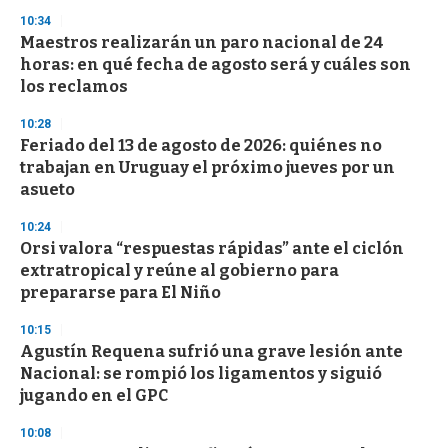
n
10:34
d
Maestros realizarán un paro nacional de 24
s
o
horas: en qué fecha de agosto será y cuáles son
f
los reclamos
3
3
s
10:28
e
Feriado del 13 de agosto de 2026: quiénes no
c
trabajan en Uruguay el próximo jueves por un
o
n
asueto
d
s
10:24
Orsi valora “respuestas rápidas” ante el ciclón
extratropical y reúne al gobierno para
prepararse para El Niño
10:15
Agustín Requena sufrió una grave lesión ante
Nacional: se rompió los ligamentos y siguió
jugando en el GPC
10:08