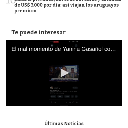
10
de US$ 3.000 por día: así viajan los uruguayos
premium
Te puede interesar
El mal momento de Yanina Gasañol con un hincha argentino en "Subrayado"
0
s
e
c
Últimas Noticias
o