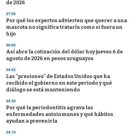
de 2026
3
3
s
07:00
e
Por qué los expertos advierten que querer a una
c
mascota no significa tratarla como si fuera un
o
n
hijo
d
s
06:00
Así abre la cotización del dólar hoy jueves 6 de
agosto de 2026 en pesos uruguayos
04:42
Las "presiones" de Estados Unidos que ha
recibido el gobierno en este período y qué
diálogo se está manteniendo
04:30
Por qué la periodontitis agrava las
enfermedades autoinmunes y qué hábitos
ayudan a prevenirla
04:10