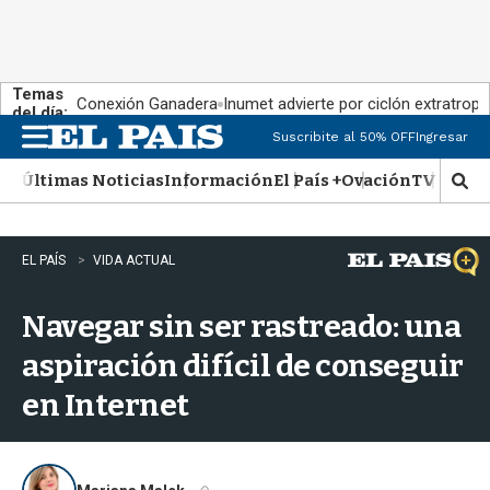
Temas
Conexión Ganadera
Inumet advierte por ciclón extratropi
del día:
Suscribite al 50% OFF
Ingresar
M
e
Últimas Noticias
Información
El País +
Ovación
TV Show
n
M
u
o
s
t
EL PAÍS
VIDA ACTUAL
r
a
Navegar sin ser rastreado: una
r
b
aspiración difícil de conseguir
�
s
en Internet
q
u
e
d