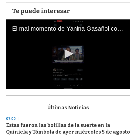
Te puede interesar
El mal momento de Yanina Gasañol con un hincha argentino en "Subrayado"
0
s
e
c
Últimas Noticias
o
n
07:00
d
Estas fueron las bolillas de la suerte en la
s
o
Quiniela y Tómbola de ayer miércoles 5 de agosto
f