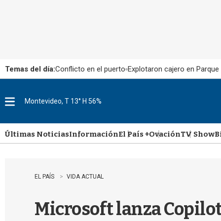
Temas del día:
Conflicto en el puerto
Explotaron cajero en Parque
Montevideo, T 13° H 56%
M
e
n
u
Últimas Noticias
Información
El País +
Ovación
TV Show
B
EL PAÍS
VIDA ACTUAL
Microsoft lanza Copilot