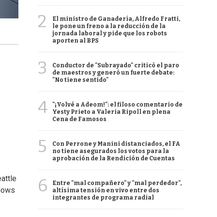
2
El ministro de Ganadería, Alfredo Fratti,
le pone un freno a la reducción de la
jornada laboral y pide que los robots
aporten al BPS
3
Conductor de "Subrayado" criticó el paro
de maestros y generó un fuerte debate:
"No tiene sentido"
4
"¡Volvé a Adeom!": el filoso comentario de
Yesty Prieto a Valeria Ripoll en plena
Cena de Famosos
5
Con Perrone y Manini distanciados, el FA
no tiene asegurados los votos para la
aprobación de la Rendición de Cuentas
attle
6
Entre "mal compañero" y "mal perdedor",
dows
altísima tensión en vivo entre dos
integrantes de programa radial