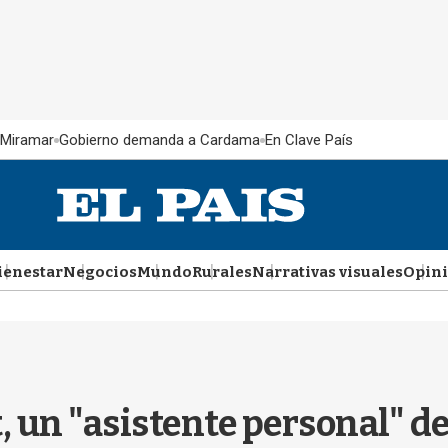
 Miramar
Gobierno demanda a Cardama
En Clave País
ienestar
Negocios
Mundo
Rurales
Narrativas visuales
Opin
, un "asistente personal" de 