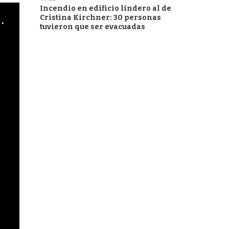
Incendio en edificio lindero al de
cha argentino en "Subrayado"
Cristina Kirchner: 30 personas
tuvieron que ser evacuadas