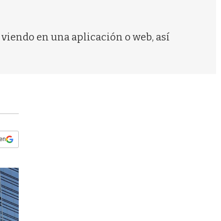
s
q
u
e
 viendo en una aplicación o web, así
d
a
 en