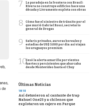
7
La paradoja en la frontera con Brasil:
Rivera no construye edificios hace una
década y Livramento explota con obras
8
Cómo fue el siniestro de tránsito por el
que murió Gabriel Rossi, secretario
general de Drogas
9
Safaris privados, auroras boreales y
estadías de US$ 3.000 por día: así viajan
los uruguayos premium
10
Cesó la alerta amarilla por vientos
fuertes y persistentes que abarcaba
web,
desde Montevideo hasta el Chuy
anas,
Últimas Noticias
s de
18:10
Así detuvieron al cantante de trap
Nahuel One23 y a chilenos que
explotaron un cajero en Parque