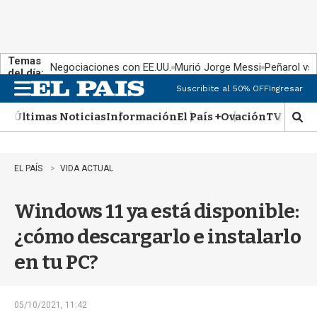
Temas
Negociaciones con EE.UU.
Murió Jorge Messi
Peñarol vs
del día:
Suscribite al 50% OFF
Ingresar
M
e
Últimas Noticias
Información
El País +
Ovación
TV Show
n
M
u
o
s
t
EL PAÍS
VIDA ACTUAL
r
a
Windows 11 ya está disponible:
r
b
¿cómo descargarlo e instalarlo
�
s
en tu PC?
q
u
e
d
05/10/2021, 11:42