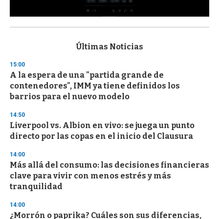
0
s
e
c
Últimas Noticias
o
n
15:00
d
A la espera de una "partida grande de
s
o
contenedores", IMM ya tiene definidos los
f
barrios para el nuevo modelo
3
3
s
14:50
e
Liverpool vs. Albion en vivo: se juega un punto
c
directo por las copas en el inicio del Clausura
o
n
d
14:00
s
Más allá del consumo: las decisiones financieras
clave para vivir con menos estrés y más
tranquilidad
14:00
¿Morrón o paprika? Cuáles son sus diferencias,