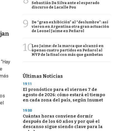
8
Sebastián Da Silva ante el esperado
discurso de Lacalle Pou
9
De “gran exhibición” al “deslumbre”: así
vieron en Argentina otra gran actuación
de Leonel Jaime en Peñarol
ajan
10
Leo Jaime: de la marca que alcanzó en
apenas cuatro partidos en Peñarol al
MVP de la final con más que gambetas
 “Hay
de
% más
Últimas Noticias
19:11
El pronóstico para el viernes 7 de
agosto de 2026: cómo estará el tiempo
mos
en cada zona del país, según Inumet
el
19:00
Cuántas horas conviene dormir
después de los 60 años y por qué el
descanso sigue siendo clave para la