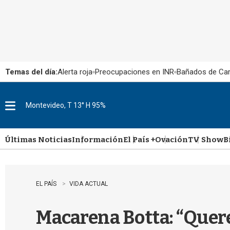
Temas del día:
Alerta roja
Preocupaciones en INR
Bañados de Ca
Montevideo, T 13° H 95%
M
e
n
u
Últimas Noticias
Información
El País +
Ovación
TV Show
B
EL PAÍS
VIDA ACTUAL
Macarena Botta: “Quere