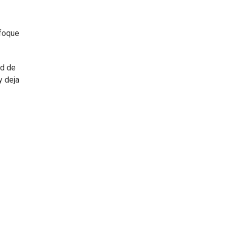
nfoque
ad de
y deja
s