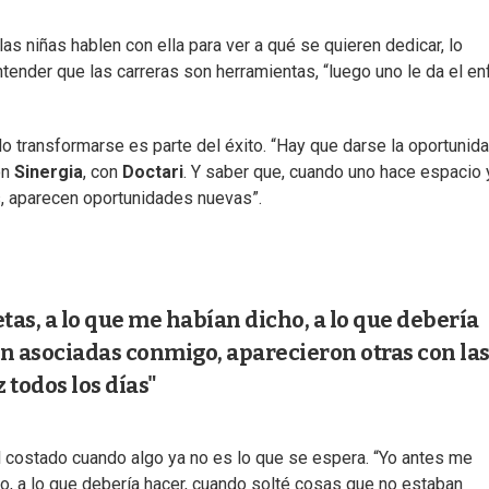
as niñas hablen con ella para ver a qué se quieren dedicar, lo
ntender que las carreras son herramientas, “luego uno le da el e
lo transformarse es parte del éxito. “Hay que darse la oportunid
on
Sinergia
, con
Doctari
. Y saber que, cuando uno hace espacio 
s, aparecen oportunidades nuevas”.
as, a lo que me habían dicho, a lo que debería
an asociadas conmigo, aparecieron otras con la
 todos los días"
l costado cuando algo ya no es lo que se espera. “Yo antes me
o, a lo que debería hacer, cuando solté cosas que no estaban