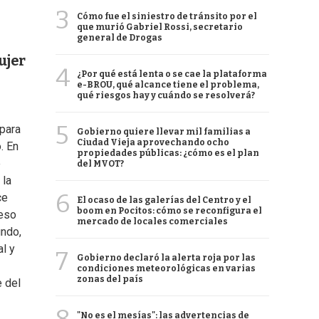
3
Cómo fue el siniestro de tránsito por el
que murió Gabriel Rossi, secretario
general de Drogas
ujer
4
¿Por qué está lenta o se cae la plataforma
e-BROU, qué alcance tiene el problema,
qué riesgos hay y cuándo se resolverá?
5
 para
Gobierno quiere llevar mil familias a
Ciudad Vieja aprovechando ocho
. En
propiedades públicas: ¿cómo es el plan
e
del MVOT?
 la
6
ce
El ocaso de las galerías del Centro y el
boom en Pocitos: cómo se reconfigura el
 eso
mercado de locales comerciales
undo,
al y
7
Gobierno declaró la alerta roja por las
condiciones meteorológicas en varias
zonas del país
 del
"No es el mesías": las advertencias de