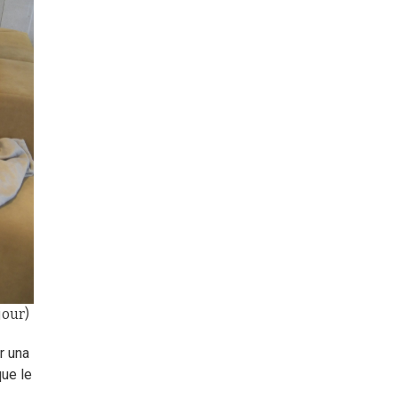
jour)
r una
que le