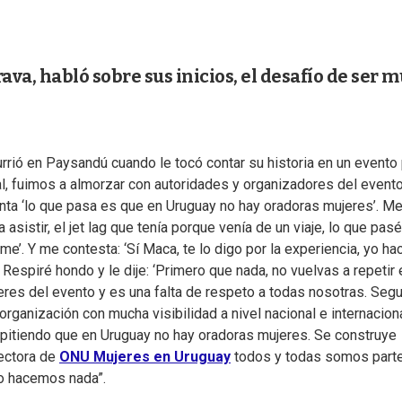
ava, habló sobre sus inicios, el desafío de ser m
rrió en Paysandú cuando le tocó contar su historia en un evento
l, fuimos a almorzar con autoridades y organizadores del evento
ta ‘lo que pasa es que en Uruguay no hay oradoras mujeres’. M
asistir, el jet lag que tenía porque venía de un viaje, lo que pasé
me’. Y me contesta: ‘Sí Maca, te lo digo por la experiencia, yo ha
Respiré hondo y le dije: ‘Primero que nada, no vuelvas a repetir
es del evento y es una falta de respeto a todas nosotras. Seg
rganización con mucha visibilidad a nivel nacional e internacion
epitiendo que en Uruguay no hay oradoras mujeres. Se construye
rectora de
ONU Mujeres en Uruguay
todos y todas somos parte
no hacemos nada”.