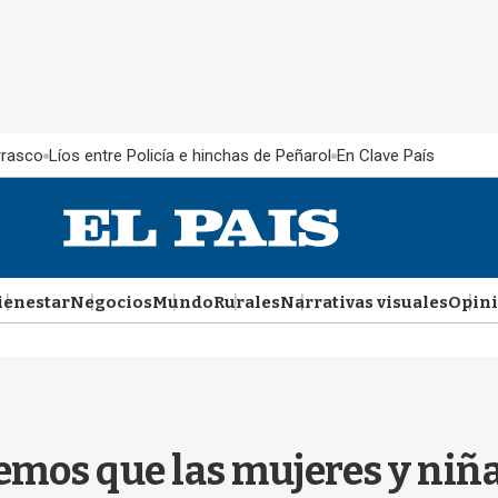
rrasco
Líos entre Policía e hinchas de Peñarol
En Clave País
ienestar
Negocios
Mundo
Rurales
Narrativas visuales
Opin
mos que las mujeres y niñas