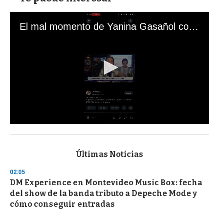
El mal momento de Yanina Gasañol con un hincha argentino en "Subrayado"
0
s
e
c
Últimas Noticias
o
n
02:05
d
DM Experience en Montevideo Music Box: fecha
s
o
del show de la banda tributo a Depeche Mode y
f
cómo conseguir entradas
3
3