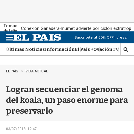
Temas
Conexión Ganadera
Inumet advierte por ciclón extratropi
del día:
Suscribite al 50% OFF
Ingresar
M
e
Últimas Noticias
Información
El País +
Ovación
TV Show
n
M
u
o
s
t
EL PAÍS
VIDA ACTUAL
r
a
Logran secuenciar el genoma
r
b
del koala, un paso enorme para
�
s
preservarlo
q
u
e
d
03/07/2018, 12:47