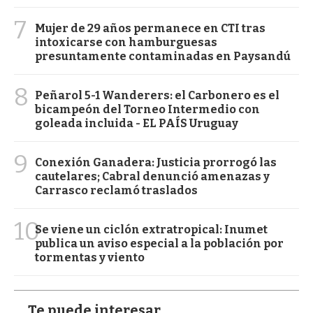
7
Mujer de 29 años permanece en CTI tras
intoxicarse con hamburguesas
presuntamente contaminadas en Paysandú
8
Peñarol 5-1 Wanderers: el Carbonero es el
bicampeón del Torneo Intermedio con
goleada incluida - EL PAÍS Uruguay
9
Conexión Ganadera: Justicia prorrogó las
cautelares; Cabral denunció amenazas y
Carrasco reclamó traslados
10
Se viene un ciclón extratropical: Inumet
publica un aviso especial a la población por
tormentas y viento
Te puede interesar