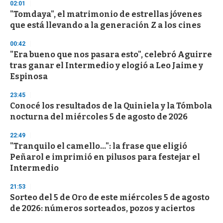
s
02:01
e
"Tomdaya", el matrimonio de estrellas jóvenes
c
que está llevando a la generación Z a los cines
o
n
d
00:42
s
"Era bueno que nos pasara esto", celebró Aguirre
tras ganar el Intermedio y elogió a Leo Jaime y
Espinosa
23:45
Conocé los resultados de la Quiniela y la Tómbola
nocturna del miércoles 5 de agosto de 2026
22:49
"Tranquilo el camello...": la frase que eligió
Peñarol e imprimió en pilusos para festejar el
Intermedio
21:53
Sorteo del 5 de Oro de este miércoles 5 de agosto
de 2026: números sorteados, pozos y aciertos