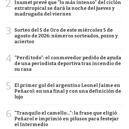
2
Inumet prevé que "lo más intenso" del ciclón
extratropical se dará la noche del jueves y
madrugada del viernes
3
Sorteo del 5 de Oro de este miércoles 5 de
agosto de 2026: números sorteados, pozos y
aciertos
4
"Perdí todo": el conmovedor pedido de ayuda
de una periodista deportiva tras incendio de
su casa
5
El primer gol del argentino Leonel Jaime en
Peñarol: en una final y con una definición de
lujo
6
"Tranquilo el camello...": la frase que eligió
Peñarol e imprimió en pilusos para festejar
el Intermedio