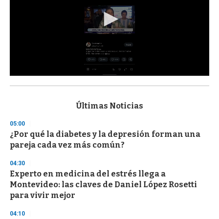
0
s
e
c
Últimas Noticias
o
n
05:00
d
¿Por qué la diabetes y la depresión forman una
s
o
pareja cada vez más común?
f
3
04:30
3
s
Experto en medicina del estrés llega a
e
Montevideo: las claves de Daniel López Rosetti
c
para vivir mejor
o
n
d
04:10