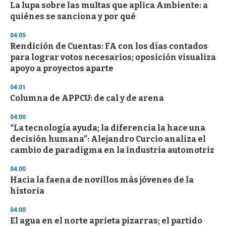
s
La lupa sobre las multas que aplica Ambiente: a
quiénes se sanciona y por qué
04:05
Rendición de Cuentas: FA con los días contados
para lograr votos necesarios; oposición visualiza
apoyo a proyectos aparte
04:01
Columna de APPCU: de cal y de arena
04:00
“La tecnología ayuda; la diferencia la hace una
decisión humana”: Alejandro Curcio analiza el
cambio de paradigma en la industria automotriz
04:00
Hacia la faena de novillos más jóvenes de la
historia
04:00
El agua en el norte aprieta pizarras; el partido