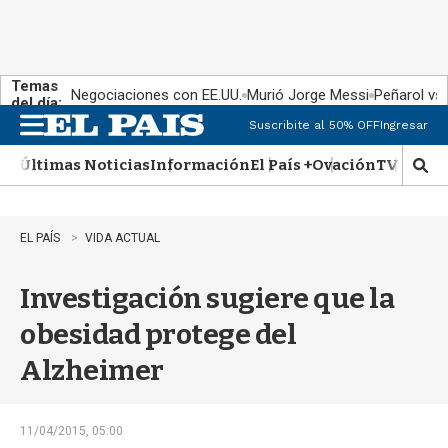
Temas
Negociaciones con EE.UU.
Murió Jorge Messi
Peñarol vs
del día:
Suscribite al 50% OFF
Ingresar
M
e
Últimas Noticias
Información
El País +
Ovación
TV Show
n
M
u
o
s
t
EL PAÍS
VIDA ACTUAL
r
a
Investigación sugiere que la
r
b
obesidad protege del
�
s
Alzheimer
q
u
e
d
11/04/2015, 05:00