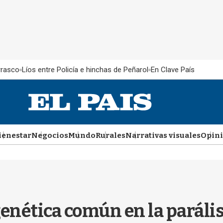
rrasco
Líos entre Policía e hinchas de Peñarol
En Clave País
ienestar
Negocios
Mundo
Rurales
Narrativas visuales
Opin
enética común en la parálisi