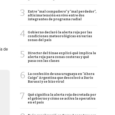
3
Entre "mal compañero" y "mal perdedor",
altísima tensión en vivo entre dos
integrantes de programa radial
4
Gobierno declaró la alerta roja por las
condiciones meteorológicas en varias
zonas del país
ía de
5
Director del Sinae explicó qué implica la
alerta roja para zonas costeras y qué
pasa con las clases
6
La confesión de una uruguaya en "Ahora
Caigo" Argentina que descolocó a Darío
Barassi y se hizo viral
7
Qué significa la alerta roja decretada por
el gobierno y cómo se activa la operativa
en el país