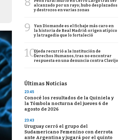
8
Peón rural murió en Cerro Largo tras ser
alcanzado por un rayo; hubo desplazados
y destrozos en varias zonas
9
Yan Diomande es el fichaje más caro en
la historia de Real Madrid: origen atípico
y la tragedia que lo fortaleció
10
Ojeda recurrió a la Institución de
Derechos Humanos, tras no encontrar
respuesta en una denuncia contra Clavijo
Últimas Noticias
23:45
Conocé los resultados de la Quiniela y
la Tómbola nocturna del jueves 6 de
agosto de 2026
23:43
Uruguay cerró el grupo del
Sudamericano Femenino con derrota
ante Argentina y jugará por el quinto