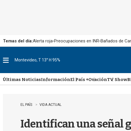
Temas del día:
Alerta roja
Preocupaciones en INR
Bañados de Ca
Montevideo, T 13° H 95%
M
e
n
u
Últimas Noticias
Información
El País +
Ovación
TV Show
B
EL PAÍS
VIDA ACTUAL
Identifican una señal g