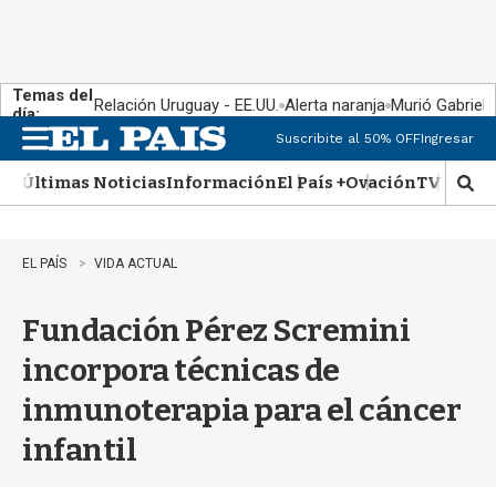
Temas del
Relación Uruguay - EE.UU.
Alerta naranja
Murió Gabriel 
día:
Suscribite al 50% OFF
Ingresar
M
e
Últimas Noticias
Información
El País +
Ovación
TV Show
n
M
u
o
s
t
EL PAÍS
VIDA ACTUAL
r
a
Fundación Pérez Scremini
r
b
incorpora técnicas de
�
s
inmunoterapia para el cáncer
q
u
infantil
e
d