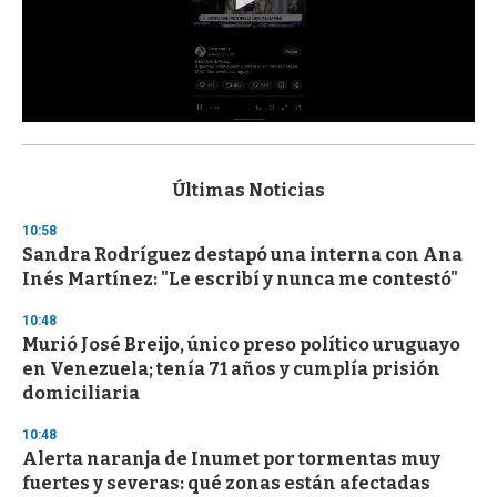
0
s
e
c
Últimas Noticias
o
n
10:58
d
Sandra Rodríguez destapó una interna con Ana
s
o
Inés Martínez: "Le escribí y nunca me contestó"
f
3
10:48
3
s
Murió José Breijo, único preso político uruguayo
e
en Venezuela; tenía 71 años y cumplía prisión
c
domiciliaria
o
n
d
10:48
s
Alerta naranja de Inumet por tormentas muy
fuertes y severas: qué zonas están afectadas