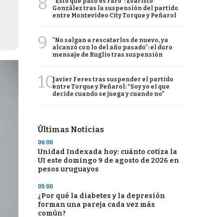
8
“Esto que pasó es raro”: Evaristo
González tras la suspensión del partido
entre Montevideo City Torque y Peñarol
9
"No salgan a rescatarlos de nuevo, ya
alcanzó con lo del año pasado": el duro
mensaje de Ruglio tras suspensión
10
Javier Feres tras suspender el partido
entre Torque y Peñarol: “Soy yo el que
decide cuando se juega y cuando no”
Últimas Noticias
06:00
Unidad Indexada hoy: cuánto cotiza la
UI este domingo 9 de agosto de 2026 en
pesos uruguayos
05:00
¿Por qué la diabetes y la depresión
forman una pareja cada vez más
común?