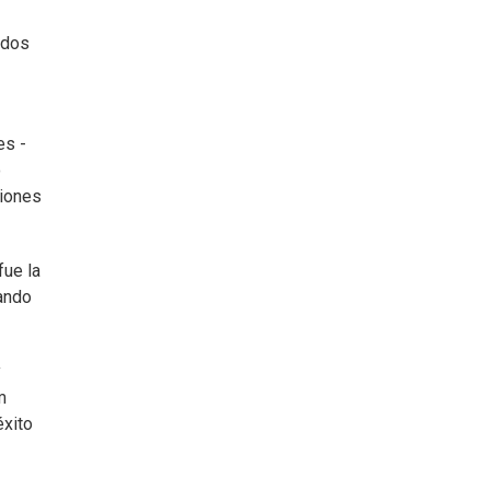
idos
es -
o
ciones
fue la
vando
y
m
éxito