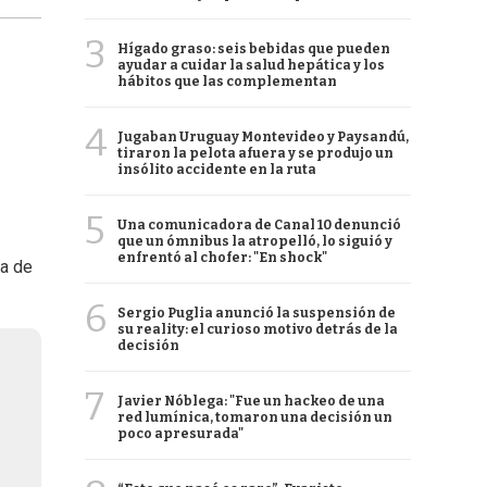
3
Hígado graso: seis bebidas que pueden
ayudar a cuidar la salud hepática y los
hábitos que las complementan
4
Jugaban Uruguay Montevideo y Paysandú,
tiraron la pelota afuera y se produjo un
insólito accidente en la ruta
5
Una comunicadora de Canal 10 denunció
que un ómnibus la atropelló, lo siguió y
enfrentó al chofer: "En shock"
la de
6
Sergio Puglia anunció la suspensión de
su reality: el curioso motivo detrás de la
decisión
7
Javier Nóblega: "Fue un hackeo de una
red lumínica, tomaron una decisión un
poco apresurada"