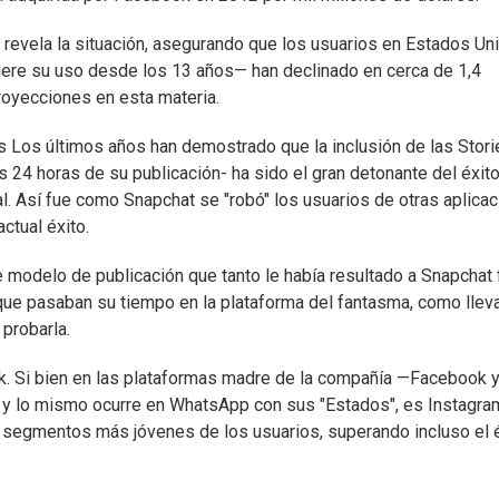
 revela la situación, asegurando que los usuarios en Estados Un
iere su uso desde los 13 años— han declinado en cerca de 1,4
proyecciones en esta materia.
s Los últimos años han demostrado que la inclusión de las Stori
 24 horas de su publicación- ha sido el gran detonante del éxit
l. Así fue como Snapchat se "robó" los usuarios de otras aplica
ctual éxito.
 modelo de publicación que tanto le había resultado a Snapchat 
que pasaban su tiempo en la plataforma del fantasma, como lle
 probarla.
k. Si bien en las plataformas madre de la compañía —Facebook 
 y lo mismo ocurre en WhatsApp con sus "Estados", es Instagra
s segmentos más jóvenes de los usuarios, superando incluso el 