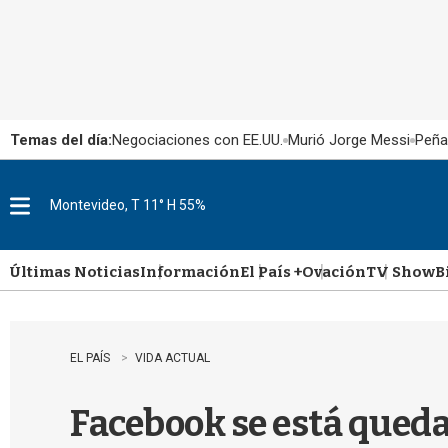
Temas del día:
Negociaciones con EE.UU.
Murió Jorge Messi
Peña
Montevideo, T 11° H 55%
M
e
n
u
Últimas Noticias
Información
El País +
Ovación
TV Show
B
EL PAÍS
VIDA ACTUAL
Facebook se está queda