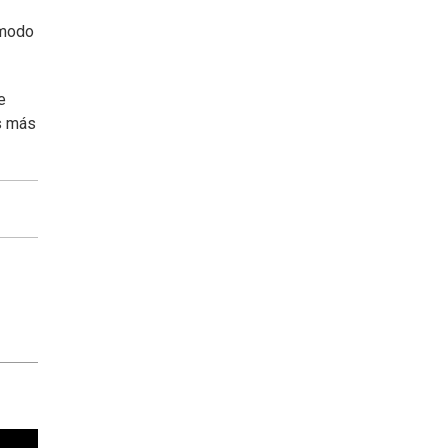
ómodo
e
os más