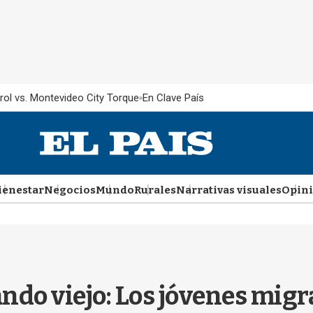
rol vs. Montevideo City Torque
En Clave País
ienestar
Negocios
Mundo
Rurales
Narrativas visuales
Opin
ndo viejo: Los jóvenes migr