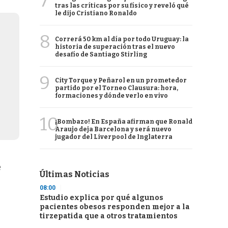
7
tras las críticas por su físico y reveló qué
le dijo Cristiano Ronaldo
8
Correrá 50 km al día por todo Uruguay: la
historia de superación tras el nuevo
desafío de Santiago Stirling
9
City Torque y Peñarol en un prometedor
partido por el Torneo Clausura: hora,
formaciones y dónde verlo en vivo
10
¡Bombazo! En España afirman que Ronald
Araujo deja Barcelona y será nuevo
jugador del Liverpool de Inglaterra
e
Últimas Noticias
08:00
Estudio explica por qué algunos
pacientes obesos responden mejor a la
tirzepatida que a otros tratamientos