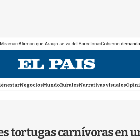
 Miramar
Afirman que Araujo se va del Barcelona
Gobierno demanda
ienestar
Negocios
Mundo
Rurales
Narrativas visuales
Opin
s tortugas carnívoras en un