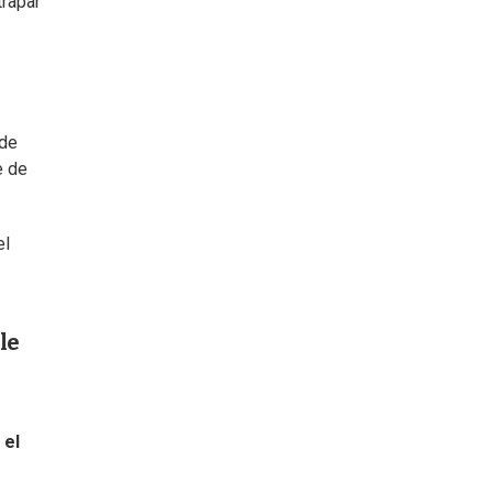
trapar
 de
e de
el
le
 el