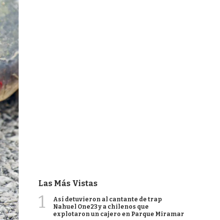
Las Más Vistas
1
Así detuvieron al cantante de trap
Nahuel One23 y a chilenos que
explotaron un cajero en Parque Miramar