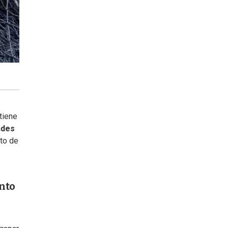
tiene
ndes
nto de
nto