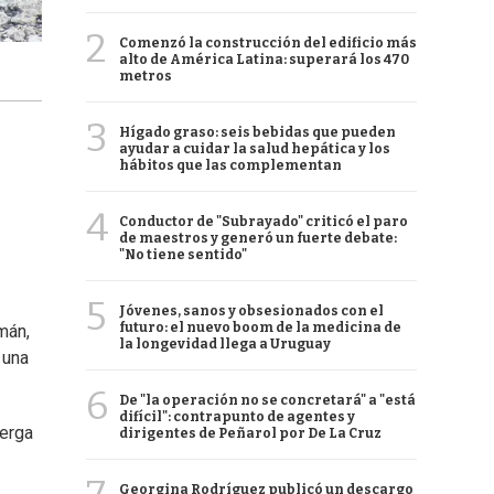
2
Comenzó la construcción del edificio más
alto de América Latina: superará los 470
metros
3
Hígado graso: seis bebidas que pueden
ayudar a cuidar la salud hepática y los
hábitos que las complementan
4
Conductor de "Subrayado" criticó el paro
de maestros y generó un fuerte debate:
"No tiene sentido"
5
Jóvenes, sanos y obsesionados con el
futuro: el nuevo boom de la medicina de
mán,
la longevidad llega a Uruguay
 una
6
De "la operación no se concretará" a "está
difícil": contrapunto de agentes y
berga
dirigentes de Peñarol por De La Cruz
Georgina Rodríguez publicó un descargo