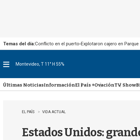
Temas del día:
Conflicto en el puerto
Explotaron cajero en Parque
Montevideo, T 11° H 55%
M
e
n
u
Últimas Noticias
Información
El País +
Ovación
TV Show
B
EL PAÍS
VIDA ACTUAL
Estados Unidos: grande