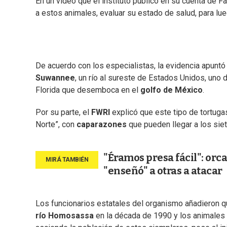
En un video que el instituto publicó en su cuenta de
a estos animales, evaluar su estado de salud, para lue
De acuerdo con los especialistas, la evidencia apunt
Suwannee
, un río al sureste de Estados Unidos, uno 
Florida que desemboca en el
golfo de México
.
Por su parte, el
FWRI
explicó que este tipo de tortug
Norte”, con
caparazones
que pueden llegar a los sie
"Éramos presa fácil": orc
"enseñó" a otras a atacar
Los funcionarios estatales del organismo añadieron 
río Homosassa
en la década de 1990 y los animales 