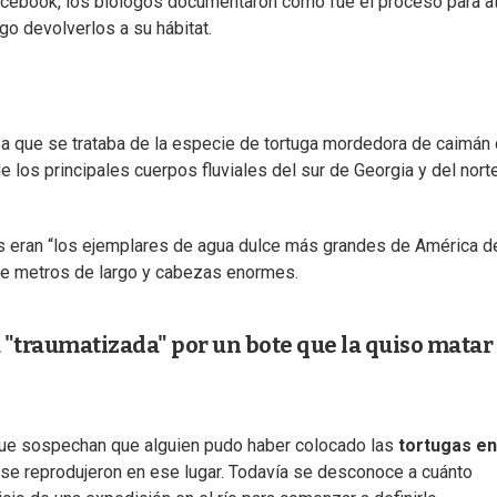
 Facebook, los biólogos documentaron cómo fue el proceso para a
go devolverlos a su hábitat.
ó a que se trataba de la especie de tortuga mordedora de caimán
de los principales cuerpos fluviales del sur de Georgia y del nort
as eran “los ejemplares de agua dulce más grandes de América d
te metros de largo y cabezas enormes.
a "traumatizada" por un bote que la quiso matar 
que sospechan que alguien pudo haber colocado las
tortugas en
se reprodujeron en ese lugar. Todavía se desconoce a cuánto