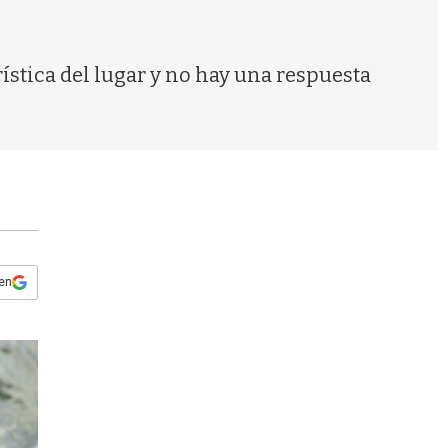
s
q
u
e
rística del lugar y no hay una respuesta
d
a
 en