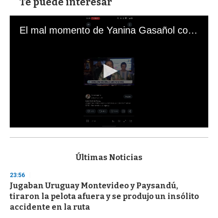
Te puede interesar
El mal momento de Yanina Gasañol con un hincha argentino en "Subrayado"
0
s
e
c
Últimas Noticias
o
n
23:56
d
Jugaban Uruguay Montevideo y Paysandú,
s
o
tiraron la pelota afuera y se produjo un insólito
f
accidente en la ruta
3
3