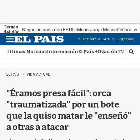
Temas
Negociaciones con EE.UU.
Murió Jorge Messi
Peñarol vs
del día:
Suscribite al 50% OFF
Ingresar
M
e
Últimas Noticias
Información
El País +
Ovación
TV Show
n
M
u
o
s
t
EL PAÍS
VIDA ACTUAL
r
a
"Éramos presa fácil": orca
r
b
"traumatizada" por un bote
�
s
que la quiso matar le "enseñó"
q
u
a otras a atacar
e
d