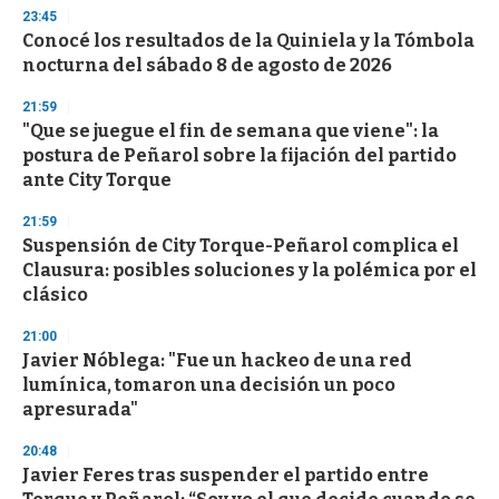
s
23:45
e
Conocé los resultados de la Quiniela y la Tómbola
c
nocturna del sábado 8 de agosto de 2026
o
n
d
21:59
s
"Que se juegue el fin de semana que viene": la
postura de Peñarol sobre la fijación del partido
ante City Torque
21:59
Suspensión de City Torque-Peñarol complica el
Clausura: posibles soluciones y la polémica por el
clásico
21:00
Javier Nóblega: "Fue un hackeo de una red
lumínica, tomaron una decisión un poco
apresurada"
20:48
Javier Feres tras suspender el partido entre