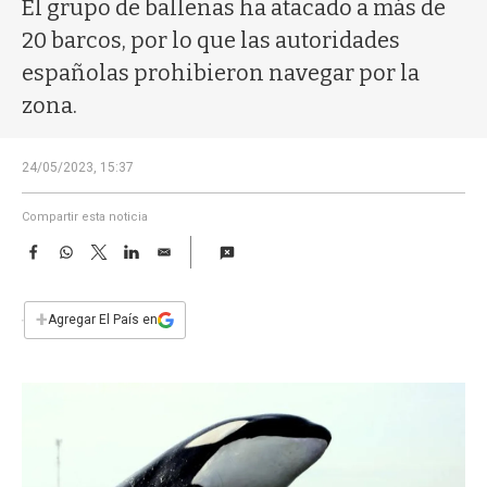
a
El grupo de ballenas ha atacado a más de
20 barcos, por lo que las autoridades
españolas prohibieron navegar por la
zona.
24/05/2023, 15:37
Compartir esta noticia
F
W
T
L
E
a
h
w
i
m
c
a
i
n
a
e
t
t
k
i
+
Agregar El País en
b
s
t
e
l
o
A
e
d
o
p
r
I
k
p
n