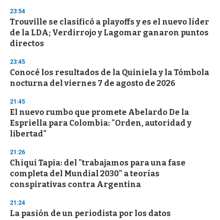
s
23:54
Trouville se clasificó a playoffs y es el nuevo líder
de la LDA; Verdirrojo y Lagomar ganaron puntos
directos
23:45
Conocé los resultados de la Quiniela y la Tómbola
nocturna del viernes 7 de agosto de 2026
21:45
El nuevo rumbo que promete Abelardo De la
Espriella para Colombia: "Orden, autoridad y
libertad"
21:26
Chiqui Tapia: del "trabajamos para una fase
completa del Mundial 2030" a teorías
conspirativas contra Argentina
21:24
La pasión de un periodista por los datos