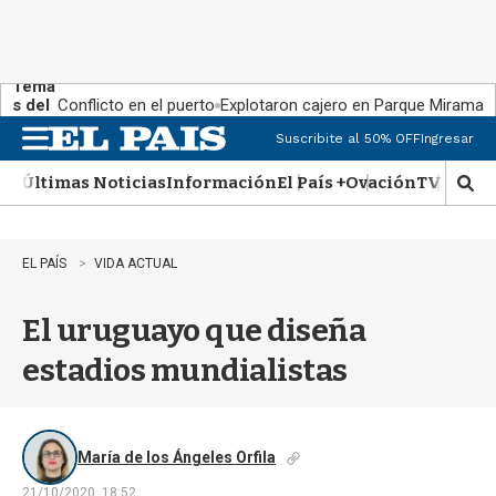
Tema
s del
Conflicto en el puerto
Explotaron cajero en Parque Miramar
día:
Suscribite al 50% OFF
Ingresar
M
e
Últimas Noticias
Información
El País +
Ovación
TV Show
n
M
u
o
s
t
EL PAÍS
VIDA ACTUAL
r
a
El uruguayo que diseña
r
b
estadios mundialistas
�
s
q
u
e
María de los Ángeles Orfila
d
21/10/2020, 18:52