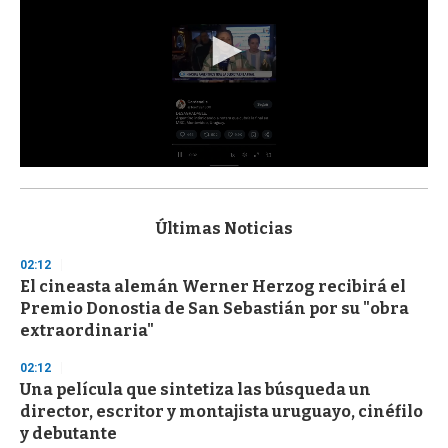
0
s
e
c
Últimas Noticias
o
n
02:12
d
El cineasta alemán Werner Herzog recibirá el
s
o
Premio Donostia de San Sebastián por su "obra
f
extraordinaria"
3
3
s
02:12
e
Una película que sintetiza las búsqueda un
c
director, escritor y montajista uruguayo, cinéfilo
o
n
y debutante
d