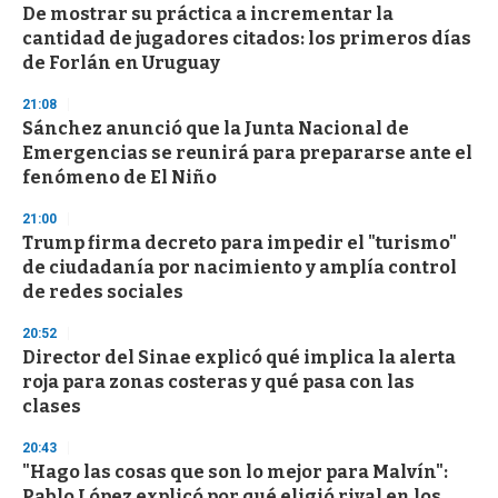
s
De mostrar su práctica a incrementar la
e
cantidad de jugadores citados: los primeros días
c
de Forlán en Uruguay
o
n
d
21:08
s
Sánchez anunció que la Junta Nacional de
Emergencias se reunirá para prepararse ante el
fenómeno de El Niño
21:00
Trump firma decreto para impedir el "turismo"
de ciudadanía por nacimiento y amplía control
de redes sociales
20:52
Director del Sinae explicó qué implica la alerta
roja para zonas costeras y qué pasa con las
clases
20:43
"Hago las cosas que son lo mejor para Malvín":
Pablo López explicó por qué eligió rival en los