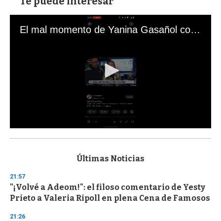
Te puede interesar
El mal momento de Yanina Gasañol con un hincha argentino en "Subrayado"
0
s
e
c
Últimas Noticias
o
n
21:57
d
"¡Volvé a Adeom!": el filoso comentario de Yesty
s
o
Prieto a Valeria Ripoll en plena Cena de Famosos
f
3
21:26
3