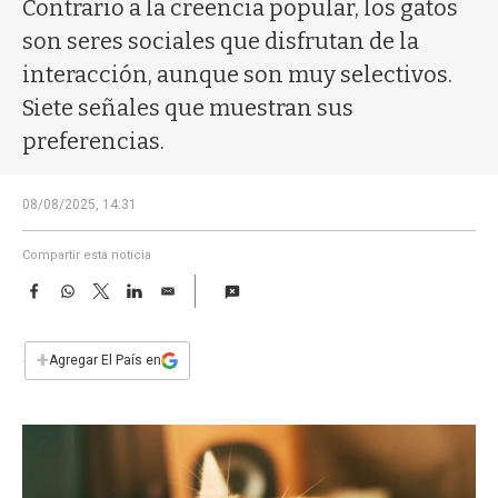
a
Contrario a la creencia popular, los gatos
son seres sociales que disfrutan de la
interacción, aunque son muy selectivos.
Siete señales que muestran sus
preferencias.
08/08/2025, 14:31
Compartir esta noticia
F
W
T
L
E
a
h
w
i
m
c
a
i
n
a
e
t
t
k
i
+
Agregar El País en
b
s
t
e
l
o
A
e
d
o
p
r
I
k
p
n