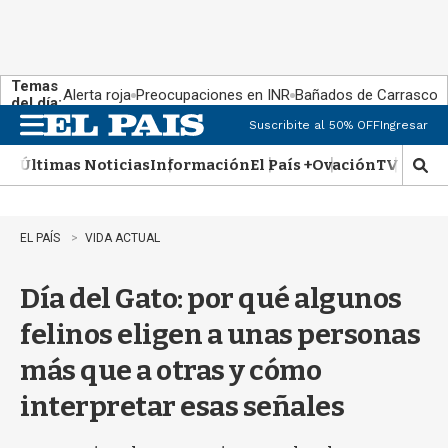
Temas
Alerta roja
Preocupaciones en INR
Bañados de Carrasco
del día:
Suscribite al 50% OFF
Ingresar
M
e
Últimas Noticias
Información
El País +
Ovación
TV Show
n
M
u
o
s
t
EL PAÍS
VIDA ACTUAL
r
a
Día del Gato: por qué algunos
r
b
felinos eligen a unas personas
�
s
más que a otras y cómo
q
u
interpretar esas señales
e
d