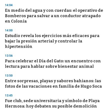
n
14:04
d
En medio del agua y con cuerdas: el operativo de
s
o
Bomberos para salvar a un conductor atrapado
f
en Colonia
3
3
s
14:00
e
Estudio revela los ejercicios más eficaces para
c
bajar la presión arterial y controlar la
o
n
hipertensión
d
s
13:56
Para celebrar el Día del Gato: un encuentro con
lectura para hablar sobre bienestar animal
13:50
Entre sorpresas, playas y sabores bahianos: las
fotos de las vacaciones en familia de Hugo Soca
13:45
Fue club, sede universitaria y símbolo de Playa
Hermosa: hoy debaten su posible demolición