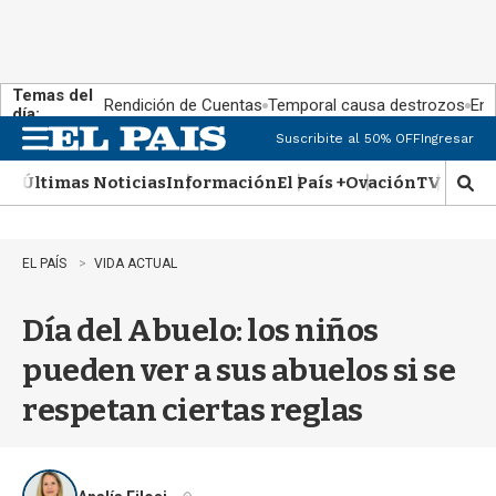
Temas del
Rendición de Cuentas
Temporal causa destrozos
En 
día:
Suscribite al 50% OFF
Ingresar
M
e
Últimas Noticias
Información
El País +
Ovación
TV Show
n
M
u
o
s
t
EL PAÍS
VIDA ACTUAL
r
a
Día del Abuelo: los niños
r
b
pueden ver a sus abuelos si se
�
s
respetan ciertas reglas
q
u
e
d