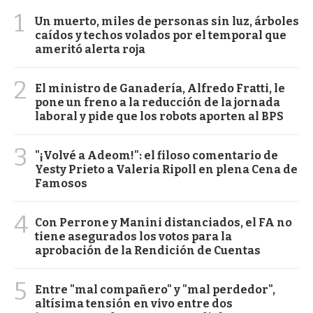
1
Un muerto, miles de personas sin luz, árboles
caídos y techos volados por el temporal que
ameritó alerta roja
2
El ministro de Ganadería, Alfredo Fratti, le
pone un freno a la reducción de la jornada
laboral y pide que los robots aporten al BPS
3
"¡Volvé a Adeom!": el filoso comentario de
Yesty Prieto a Valeria Ripoll en plena Cena de
Famosos
4
Con Perrone y Manini distanciados, el FA no
tiene asegurados los votos para la
aprobación de la Rendición de Cuentas
5
Entre "mal compañero" y "mal perdedor",
altísima tensión en vivo entre dos