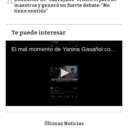
10
maestros y generó un fuerte debate: "No
tiene sentido"
Te puede interesar
El mal momento de Yanina Gasañol con un hincha argentino en "Subrayado"
0
s
e
c
Últimas Noticias
o